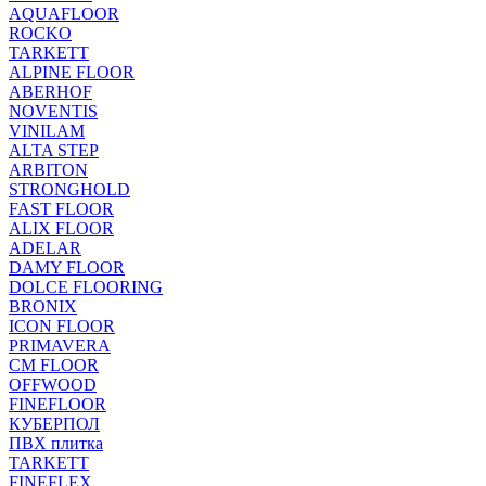
AQUAFLOOR
ROCKO
TARKETT
ALPINE FLOOR
ABERHOF
NOVENTIS
VINILAM
ALTA STEP
ARBITON
STRONGHOLD
FAST FLOOR
ALIX FLOOR
ADELAR
DAMY FLOOR
DOLCE FLOORING
BRONIX
ICON FLOOR
PRIMAVERA
CM FLOOR
OFFWOOD
FINEFLOOR
КУБЕРПОЛ
ПВХ плитка
TARKETT
FINEFLEX