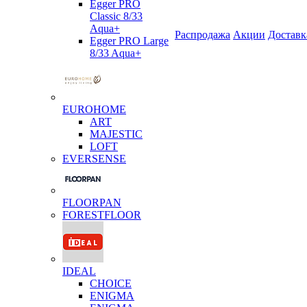
Egger PRO
Classic 8/33
Aqua+
Распродажа
Акции
Доставк
Egger PRO Large
8/33 Aqua+
EUROHOME
ART
MAJESTIC
LOFT
EVERSENSE
FLOORPAN
FORESTFLOOR
IDEAL
CHOICE
ENIGMA