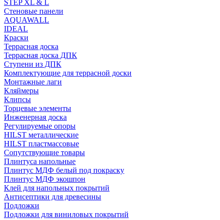
STEP XL & L
Стеновые панели
AQUAWALL
IDEAL
Краски
Террасная доска
Террасная доска ДПК
Ступени из ДПК
Комплектующие для террасной доски
Монтажные лаги
Кляймеры
Клипсы
Торцевые элементы
Инженерная доска
Регулируемые опоры
HILST металлические
HILST пластмассовые
Сопутствующие товары
Плинтуса напольные
Плинтус МДФ белый под покраску
Плинтус МДФ экошпон
Клей для напольных покрытий
Антисептики для древесины
Подложки
Подложки для виниловых покрытий