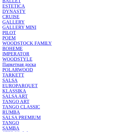
BALLET
ESTETICA
DYNASTY
CRUISE
GALLERY
GALLERY MINI
PILOT
POEM
WOODSTOCK FAMILY
BOHEME
IMPERATOR
WOODSTYLE
Паркетная доска
POLARWOOD
TARKETT
SALSA
EUROPARQUET
KLASSIKA
SALSA ART
TANGO ART
TANGO CLASSIC
RUMBA
SALSA PREMIUM
TANGO
SAMBA