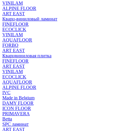
VINILAM
ALPINE FLOOR
ART EAST
Кварц-виниловый ламинат
FINEFLOOR
ECOCLICK
VINILAM
AQUAFLOOR
FORBO
ART EAST
Кварцвиниловая плитка
FINEFLOOR
ART EAST
VINILAM
ECOCLICK
AQUAFLOOR
ALPINE FLOOR
IVC
Made in Belgium
DAMY FLOOR
ICON FLOOR
PRIMAVERA
Betta
SPC ламинат
ART EAST