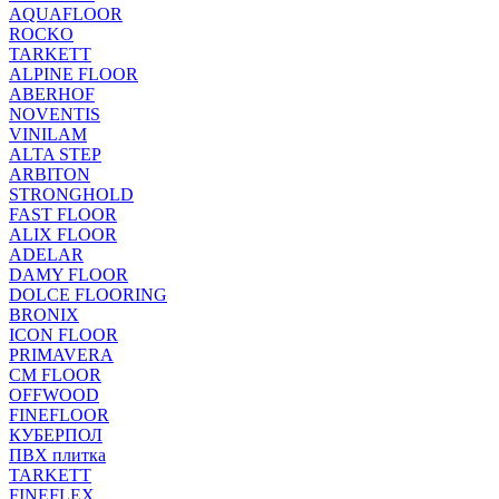
AQUAFLOOR
ROCKO
TARKETT
ALPINE FLOOR
ABERHOF
NOVENTIS
VINILAM
ALTA STEP
ARBITON
STRONGHOLD
FAST FLOOR
ALIX FLOOR
ADELAR
DAMY FLOOR
DOLCE FLOORING
BRONIX
ICON FLOOR
PRIMAVERA
CM FLOOR
OFFWOOD
FINEFLOOR
КУБЕРПОЛ
ПВХ плитка
TARKETT
FINEFLEX