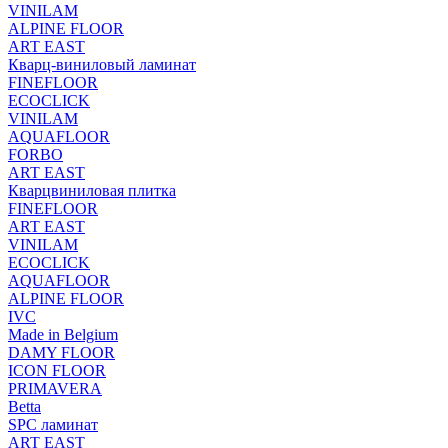
VINILAM
ALPINE FLOOR
ART EAST
Кварц-виниловый ламинат
FINEFLOOR
ECOCLICK
VINILAM
AQUAFLOOR
FORBO
ART EAST
Кварцвиниловая плитка
FINEFLOOR
ART EAST
VINILAM
ECOCLICK
AQUAFLOOR
ALPINE FLOOR
IVC
Made in Belgium
DAMY FLOOR
ICON FLOOR
PRIMAVERA
Betta
SPC ламинат
ART EAST