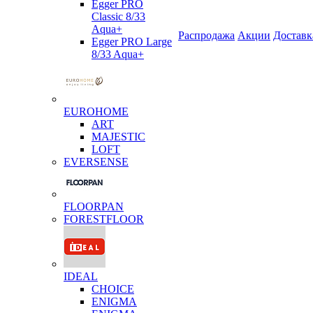
Egger PRO
Classic 8/33
Aqua+
Распродажа
Акции
Доставк
Egger PRO Large
8/33 Aqua+
EUROHOME
ART
MAJESTIC
LOFT
EVERSENSE
FLOORPAN
FORESTFLOOR
IDEAL
CHOICE
ENIGMA