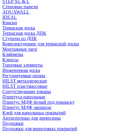
STEP XL & L
Стеновые панели
AQUAWALL
IDEAL
Краски
Террасная доска
Террасная доска ДПК
Ступени из ДПК
Комплектующие для террасной доски
Монтажные лаги
Кляймеры
Клипсы
Торцевые элементы
Инженерная доска
Регулируемые опоры
HILST металлические
HILST пластмассовые
Сопутствующие товары
Плинтуса напольные
Плинтус МДФ белый под покраску
Плинтус МДФ экошпон
Клей для напольных покрытий
Антисептики для древесины
Подложки
Подложки для виниловых покрытий