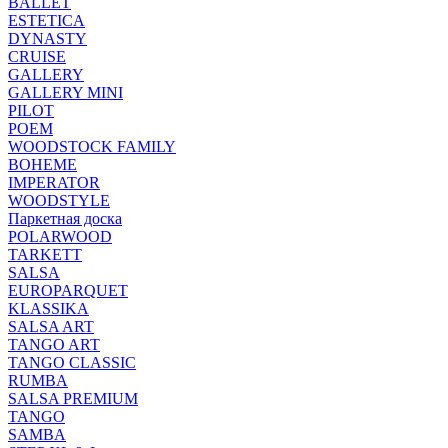
BALLET
ESTETICA
DYNASTY
CRUISE
GALLERY
GALLERY MINI
PILOT
POEM
WOODSTOCK FAMILY
BOHEME
IMPERATOR
WOODSTYLE
Паркетная доска
POLARWOOD
TARKETT
SALSA
EUROPARQUET
KLASSIKA
SALSA ART
TANGO ART
TANGO CLASSIC
RUMBA
SALSA PREMIUM
TANGO
SAMBA