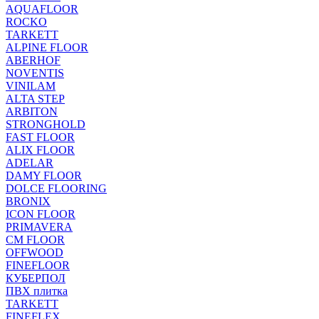
AQUAFLOOR
ROCKO
TARKETT
ALPINE FLOOR
ABERHOF
NOVENTIS
VINILAM
ALTA STEP
ARBITON
STRONGHOLD
FAST FLOOR
ALIX FLOOR
ADELAR
DAMY FLOOR
DOLCE FLOORING
BRONIX
ICON FLOOR
PRIMAVERA
CM FLOOR
OFFWOOD
FINEFLOOR
КУБЕРПОЛ
ПВХ плитка
TARKETT
FINEFLEX