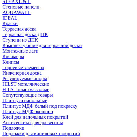
STEP XL & L
Стеновые панели
AQUAWALL
IDEAL
Краски
Террасная доска
Террасная доска ДПК
Ступени из ДПК
Комплектующие для террасной доски
Монтажные лаги
Кляймеры
Клипсы
Торцевые элементы
Инженерная доска
Регулируемые опоры
HILST металлические
HILST пластмассовые
Сопутствующие товары
Плинтуса напольные
Плинтус МДФ белый под покраску
Плинтус МДФ экошпон
Клей для напольных покрытий
Антисептики для древесины
Подложки
Подложки для виниловых покрытий