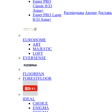
Egger PRO
Classic 8/33
Aqua+
Распродажа
Акции
Доставк
Egger PRO Large
8/33 Aqua+
EUROHOME
ART
MAJESTIC
LOFT
EVERSENSE
FLOORPAN
FORESTFLOOR
IDEAL
CHOICE
ENIGMA