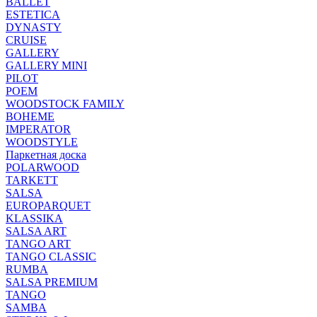
BALLET
ESTETICA
DYNASTY
CRUISE
GALLERY
GALLERY MINI
PILOT
POEM
WOODSTOCK FAMILY
BOHEME
IMPERATOR
WOODSTYLE
Паркетная доска
POLARWOOD
TARKETT
SALSA
EUROPARQUET
KLASSIKA
SALSA ART
TANGO ART
TANGO CLASSIC
RUMBA
SALSA PREMIUM
TANGO
SAMBA