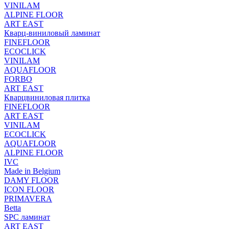
VINILAM
ALPINE FLOOR
ART EAST
Кварц-виниловый ламинат
FINEFLOOR
ECOCLICK
VINILAM
AQUAFLOOR
FORBO
ART EAST
Кварцвиниловая плитка
FINEFLOOR
ART EAST
VINILAM
ECOCLICK
AQUAFLOOR
ALPINE FLOOR
IVC
Made in Belgium
DAMY FLOOR
ICON FLOOR
PRIMAVERA
Betta
SPC ламинат
ART EAST