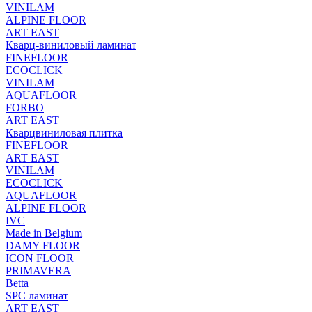
VINILAM
ALPINE FLOOR
ART EAST
Кварц-виниловый ламинат
FINEFLOOR
ECOCLICK
VINILAM
AQUAFLOOR
FORBO
ART EAST
Кварцвиниловая плитка
FINEFLOOR
ART EAST
VINILAM
ECOCLICK
AQUAFLOOR
ALPINE FLOOR
IVC
Made in Belgium
DAMY FLOOR
ICON FLOOR
PRIMAVERA
Betta
SPC ламинат
ART EAST