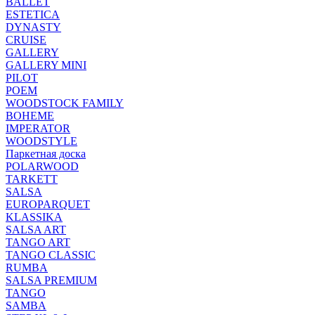
BALLET
ESTETICA
DYNASTY
CRUISE
GALLERY
GALLERY MINI
PILOT
POEM
WOODSTOCK FAMILY
BOHEME
IMPERATOR
WOODSTYLE
Паркетная доска
POLARWOOD
TARKETT
SALSA
EUROPARQUET
KLASSIKA
SALSA ART
TANGO ART
TANGO CLASSIC
RUMBA
SALSA PREMIUM
TANGO
SAMBA