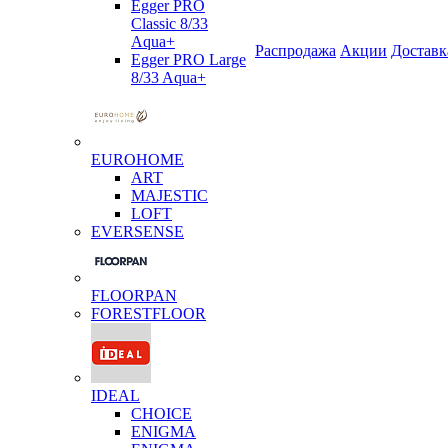
Egger PRO
Classic 8/33
Aqua+
Распродажа
Акции
Доставк
Egger PRO Large
8/33 Aqua+
EUROHOME
ART
MAJESTIC
LOFT
EVERSENSE
FLOORPAN
FORESTFLOOR
IDEAL
CHOICE
ENIGMA