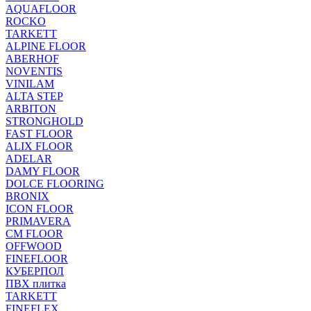
AQUAFLOOR
ROCKO
TARKETT
ALPINE FLOOR
ABERHOF
NOVENTIS
VINILAM
ALTA STEP
ARBITON
STRONGHOLD
FAST FLOOR
ALIX FLOOR
ADELAR
DAMY FLOOR
DOLCE FLOORING
BRONIX
ICON FLOOR
PRIMAVERA
CM FLOOR
OFFWOOD
FINEFLOOR
КУБЕРПОЛ
ПВХ плитка
TARKETT
FINEFLEX