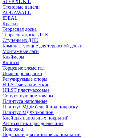
STEP XL & L
Стеновые панели
AQUAWALL
IDEAL
Краски
Террасная доска
Террасная доска ДПК
Ступени из ДПК
Комплектующие для террасной доски
Монтажные лаги
Кляймеры
Клипсы
Торцевые элементы
Инженерная доска
Регулируемые опоры
HILST металлические
HILST пластмассовые
Сопутствующие товары
Плинтуса напольные
Плинтус МДФ белый под покраску
Плинтус МДФ экошпон
Клей для напольных покрытий
Антисептики для древесины
Подложки
Подложки для виниловых покрытий