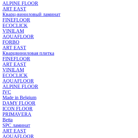
ALPINE FLOOR
ART EAST
Кварц-виниловый ламинат
FINEFLOOR
ECOCLICK
VINILAM
AQUAFLOOR
FORBO
ART EAST
Кварцвиниловая плитка
FINEFLOOR
ART EAST
VINILAM
ECOCLICK
AQUAFLOOR
ALPINE FLOOR
IVC
Made in Belgium
DAMY FLOOR
ICON FLOOR
PRIMAVERA
Betta
SPC ламинат
ART EAST
AQUAFLOOR