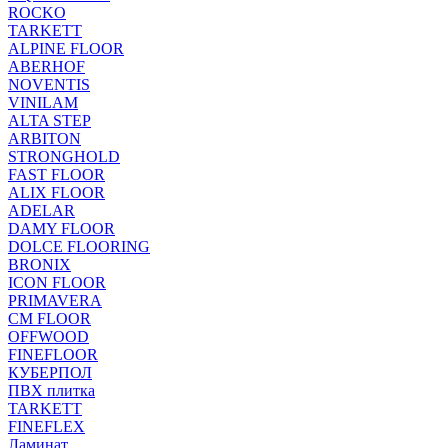
ROCKO
TARKETT
ALPINE FLOOR
ABERHOF
NOVENTIS
VINILAM
ALTA STEP
ARBITON
STRONGHOLD
FAST FLOOR
ALIX FLOOR
ADELAR
DAMY FLOOR
DOLCE FLOORING
BRONIX
ICON FLOOR
PRIMAVERA
CM FLOOR
OFFWOOD
FINEFLOOR
КУБЕРПОЛ
ПВХ плитка
TARKETT
FINEFLEX
Ламинат