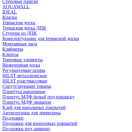
Стеновые панели
AQUAWALL
IDEAL
Краски
Террасная доска
Террасная доска ДПК
Ступени из ДПК
Комплектующие для террасной доски
Монтажные лаги
Кляймеры
Клипсы
Торцевые элементы
Инженерная доска
Регулируемые опоры
HILST металлические
HILST пластмассовые
Сопутствующие товары
Плинтуса напольные
Плинтус МДФ белый под покраску
Плинтус МДФ экошпон
Клей для напольных покрытий
Антисептики для древесины
Подложки
Подложки для виниловых покрытий
Подложки под ламинат