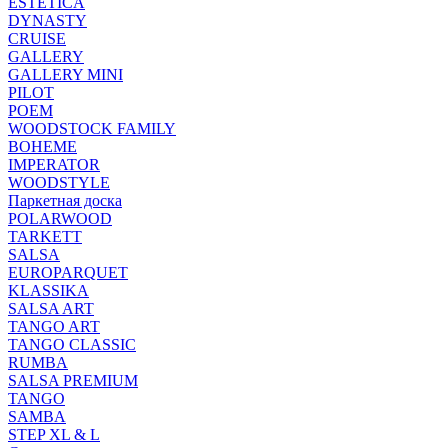
ESTETICA
DYNASTY
CRUISE
GALLERY
GALLERY MINI
PILOT
POEM
WOODSTOCK FAMILY
BOHEME
IMPERATOR
WOODSTYLE
Паркетная доска
POLARWOOD
TARKETT
SALSA
EUROPARQUET
KLASSIKA
SALSA ART
TANGO ART
TANGO CLASSIC
RUMBA
SALSA PREMIUM
TANGO
SAMBA
STEP XL & L