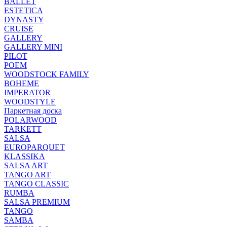
BALLET
ESTETICA
DYNASTY
CRUISE
GALLERY
GALLERY MINI
PILOT
POEM
WOODSTOCK FAMILY
BOHEME
IMPERATOR
WOODSTYLE
Паркетная доска
POLARWOOD
TARKETT
SALSA
EUROPARQUET
KLASSIKA
SALSA ART
TANGO ART
TANGO CLASSIC
RUMBA
SALSA PREMIUM
TANGO
SAMBA