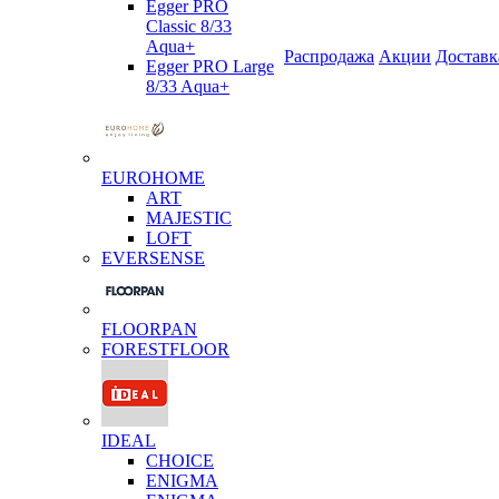
Egger PRO
Classic 8/33
Aqua+
Распродажа
Акции
Доставк
Egger PRO Large
8/33 Aqua+
EUROHOME
ART
MAJESTIC
LOFT
EVERSENSE
FLOORPAN
FORESTFLOOR
IDEAL
CHOICE
ENIGMA