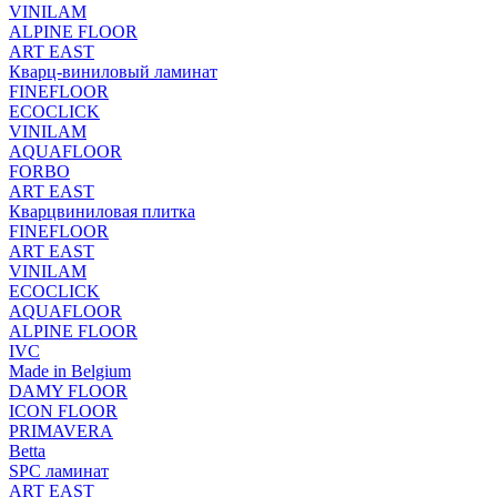
VINILAM
ALPINE FLOOR
ART EAST
Кварц-виниловый ламинат
FINEFLOOR
ECOCLICK
VINILAM
AQUAFLOOR
FORBO
ART EAST
Кварцвиниловая плитка
FINEFLOOR
ART EAST
VINILAM
ECOCLICK
AQUAFLOOR
ALPINE FLOOR
IVC
Made in Belgium
DAMY FLOOR
ICON FLOOR
PRIMAVERA
Betta
SPC ламинат
ART EAST