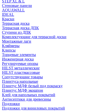
STEP XL & L
Стеновые панели
AQUAWALL
IDEAL
Краски
Террасная доска
Террасная доска ДПК
Ступени из ДПК
Комплектующие для террасной доски
Монтажные лаги
Кляймеры
Клипсы
Торцевые элементы
Инженерная доска
Регулируемые опоры
HILST металлические
HILST пластмассовые
Сопутствующие товары
Плинтуса напольные
Плинтус МДФ белый под покраску
Плинтус МДФ экошпон
Клей для напольных покрытий
Антисептики для древесины
Подложки
Подложки для виниловых покрытий