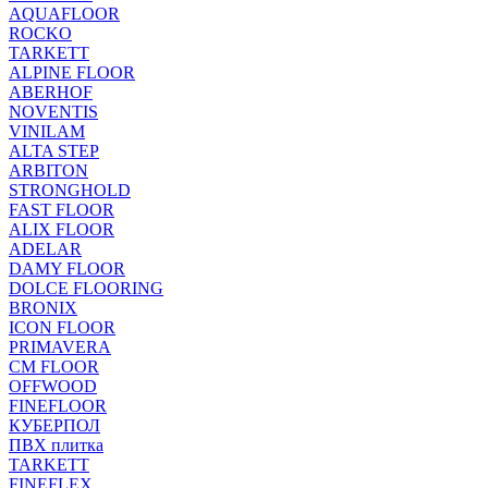
AQUAFLOOR
ROCKO
TARKETT
ALPINE FLOOR
ABERHOF
NOVENTIS
VINILAM
ALTA STEP
ARBITON
STRONGHOLD
FAST FLOOR
ALIX FLOOR
ADELAR
DAMY FLOOR
DOLCE FLOORING
BRONIX
ICON FLOOR
PRIMAVERA
CM FLOOR
OFFWOOD
FINEFLOOR
КУБЕРПОЛ
ПВХ плитка
TARKETT
FINEFLEX