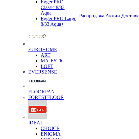
Egger PRO
Classic 8/33
Aqua+
Распродажа
Акции
Доставк
Egger PRO Large
8/33 Aqua+
EUROHOME
ART
MAJESTIC
LOFT
EVERSENSE
FLOORPAN
FORESTFLOOR
IDEAL
CHOICE
ENIGMA