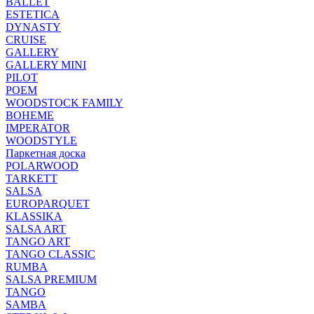
BALLET
ESTETICA
DYNASTY
CRUISE
GALLERY
GALLERY MINI
PILOT
POEM
WOODSTOCK FAMILY
BOHEME
IMPERATOR
WOODSTYLE
Паркетная доска
POLARWOOD
TARKETT
SALSA
EUROPARQUET
KLASSIKA
SALSA ART
TANGO ART
TANGO CLASSIC
RUMBA
SALSA PREMIUM
TANGO
SAMBA