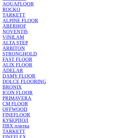
AQUAFLOOR
ROCKO
TARKETT
ALPINE FLOOR
ABERHOF
NOVENTIS
VINILAM
ALTA STEP
ARBITON
STRONGHOLD
FAST FLOOR
ALIX FLOOR
ADELAR
DAMY FLOOR
DOLCE FLOORING
BRONIX
ICON FLOOR
PRIMAVERA
CM FLOOR
OFFWOOD
FINEFLOOR
КУБЕРПОЛ
ПВХ плитка
TARKETT
FINEFLEX