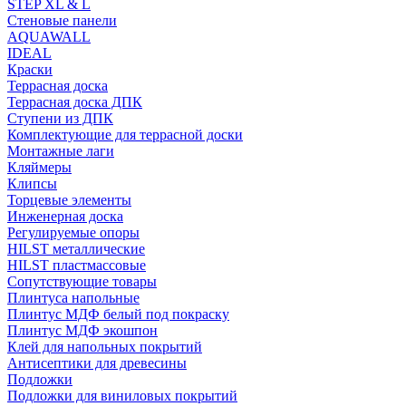
STEP XL & L
Стеновые панели
AQUAWALL
IDEAL
Краски
Террасная доска
Террасная доска ДПК
Ступени из ДПК
Комплектующие для террасной доски
Монтажные лаги
Кляймеры
Клипсы
Торцевые элементы
Инженерная доска
Регулируемые опоры
HILST металлические
HILST пластмассовые
Сопутствующие товары
Плинтуса напольные
Плинтус МДФ белый под покраску
Плинтус МДФ экошпон
Клей для напольных покрытий
Антисептики для древесины
Подложки
Подложки для виниловых покрытий