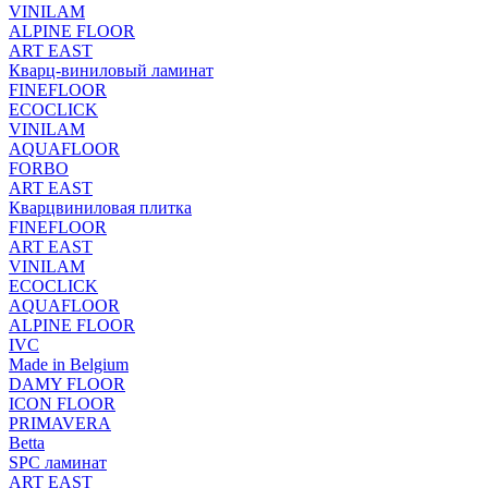
VINILAM
ALPINE FLOOR
ART EAST
Кварц-виниловый ламинат
FINEFLOOR
ECOCLICK
VINILAM
AQUAFLOOR
FORBO
ART EAST
Кварцвиниловая плитка
FINEFLOOR
ART EAST
VINILAM
ECOCLICK
AQUAFLOOR
ALPINE FLOOR
IVC
Made in Belgium
DAMY FLOOR
ICON FLOOR
PRIMAVERA
Betta
SPC ламинат
ART EAST