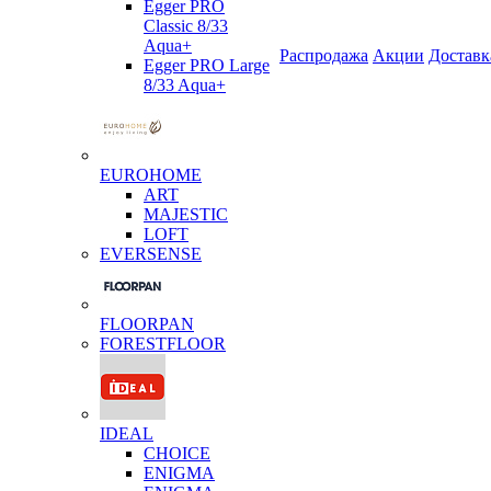
Egger PRO
Classic 8/33
Aqua+
Распродажа
Акции
Доставк
Egger PRO Large
8/33 Aqua+
EUROHOME
ART
MAJESTIC
LOFT
EVERSENSE
FLOORPAN
FORESTFLOOR
IDEAL
CHOICE
ENIGMA