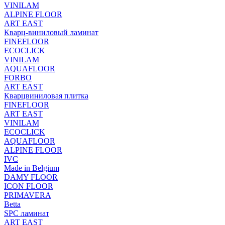
VINILAM
ALPINE FLOOR
ART EAST
Кварц-виниловый ламинат
FINEFLOOR
ECOCLICK
VINILAM
AQUAFLOOR
FORBO
ART EAST
Кварцвиниловая плитка
FINEFLOOR
ART EAST
VINILAM
ECOCLICK
AQUAFLOOR
ALPINE FLOOR
IVC
Made in Belgium
DAMY FLOOR
ICON FLOOR
PRIMAVERA
Betta
SPC ламинат
ART EAST