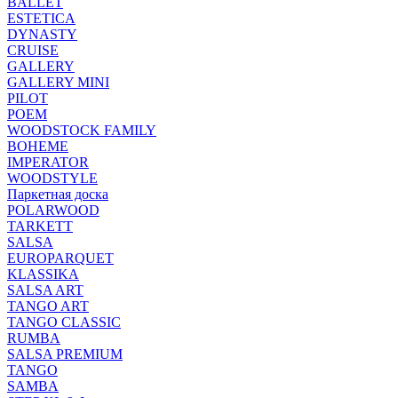
BALLET
ESTETICA
DYNASTY
CRUISE
GALLERY
GALLERY MINI
PILOT
POEM
WOODSTOCK FAMILY
BOHEME
IMPERATOR
WOODSTYLE
Паркетная доска
POLARWOOD
TARKETT
SALSA
EUROPARQUET
KLASSIKA
SALSA ART
TANGO ART
TANGO CLASSIC
RUMBA
SALSA PREMIUM
TANGO
SAMBA