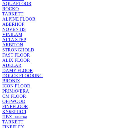
AQUAFLOOR
ROCKO
TARKETT
ALPINE FLOOR
ABERHOF
NOVENTIS
VINILAM
ALTA STEP
ARBITON
STRONGHOLD
FAST FLOOR
ALIX FLOOR
ADELAR
DAMY FLOOR
DOLCE FLOORING
BRONIX
ICON FLOOR
PRIMAVERA
CM FLOOR
OFFWOOD
FINEFLOOR
КУБЕРПОЛ
ПВХ плитка
TARKETT
FINEFLEX