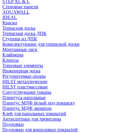
STEP XL & L
Стеновые панели
AQUAWALL
IDEAL
Краски
Террасная доска
Террасная доска ДПК
Ступени из ДПК
Комплектующие для террасной доски
Монтажные лаги
Кляймеры
Клипсы
Торцевые элементы
Инженерная доска
Регулируемые опоры
HILST металлические
HILST пластмассовые
Сопутствующие товары
Плинтуса напольные
Плинтус МДФ белый под покраску
Плинтус МДФ экошпон
Клей для напольных покрытий
Антисептики для древесины
Подложки
Подложки для виниловых покрытий