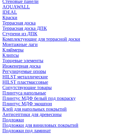
Стеновые панели
AQUAWALL
IDEAL
Краски
Террасная доска
Террасная доска ДПК
Ступени из ДПК
Комплектующие для террасной доски
Монтажные лаги
Кляймеры
Клипсы
Торцевые элементы
Инженерная доска
Регулируемые опоры
HILST металлические
HILST пластмассовые
Сопутствующие товары
Плинтуса напольные
Плинтус МДФ белый под покраску
Плинтус МДФ экошпон
Клей для напольных покрытий
Антисептики для древесины
Подложки
Подложки для виниловых покрытий
Подложки под ламинат