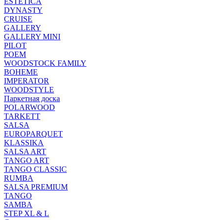
ESTETICA
DYNASTY
CRUISE
GALLERY
GALLERY MINI
PILOT
POEM
WOODSTOCK FAMILY
BOHEME
IMPERATOR
WOODSTYLE
Паркетная доска
POLARWOOD
TARKETT
SALSA
EUROPARQUET
KLASSIKA
SALSA ART
TANGO ART
TANGO CLASSIC
RUMBA
SALSA PREMIUM
TANGO
SAMBA
STEP XL & L