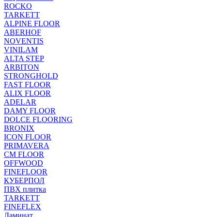
ROCKO
TARKETT
ALPINE FLOOR
ABERHOF
NOVENTIS
VINILAM
ALTA STEP
ARBITON
STRONGHOLD
FAST FLOOR
ALIX FLOOR
ADELAR
DAMY FLOOR
DOLCE FLOORING
BRONIX
ICON FLOOR
PRIMAVERA
CM FLOOR
OFFWOOD
FINEFLOOR
КУБЕРПОЛ
ПВХ плитка
TARKETT
FINEFLEX
Ламинат