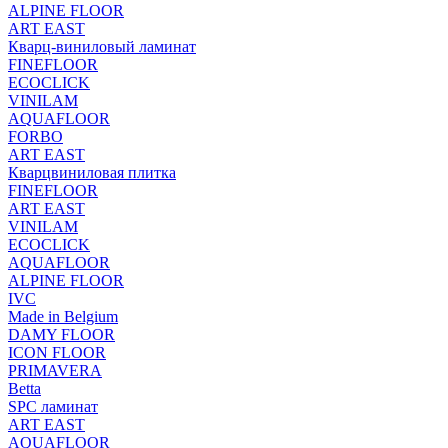
ALPINE FLOOR
ART EAST
Кварц-виниловый ламинат
FINEFLOOR
ECOCLICK
VINILAM
AQUAFLOOR
FORBO
ART EAST
Кварцвиниловая плитка
FINEFLOOR
ART EAST
VINILAM
ECOCLICK
AQUAFLOOR
ALPINE FLOOR
IVC
Made in Belgium
DAMY FLOOR
ICON FLOOR
PRIMAVERA
Betta
SPC ламинат
ART EAST
AQUAFLOOR