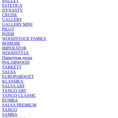
BALLET
ESTETICA
DYNASTY
CRUISE
GALLERY
GALLERY MINI
PILOT
POEM
WOODSTOCK FAMILY
BOHEME
IMPERATOR
WOODSTYLE
Паркетная доска
POLARWOOD
TARKETT
SALSA
EUROPARQUET
KLASSIKA
SALSA ART
TANGO ART
TANGO CLASSIC
RUMBA
SALSA PREMIUM
TANGO
SAMBA