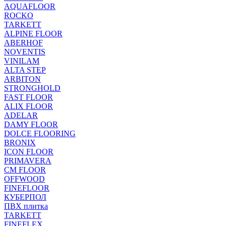
AQUAFLOOR
ROCKO
TARKETT
ALPINE FLOOR
ABERHOF
NOVENTIS
VINILAM
ALTA STEP
ARBITON
STRONGHOLD
FAST FLOOR
ALIX FLOOR
ADELAR
DAMY FLOOR
DOLCE FLOORING
BRONIX
ICON FLOOR
PRIMAVERA
CM FLOOR
OFFWOOD
FINEFLOOR
КУБЕРПОЛ
ПВХ плитка
TARKETT
FINEFLEX