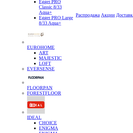
Egger PRO
Classic 8/33
Aqua+
Распродажа
Акции
Доставк
Egger PRO Large
8/33 Aqua+
EUROHOME
ART
MAJESTIC
LOFT
EVERSENSE
FLOORPAN
FORESTFLOOR
IDEAL
CHOICE
ENIGMA