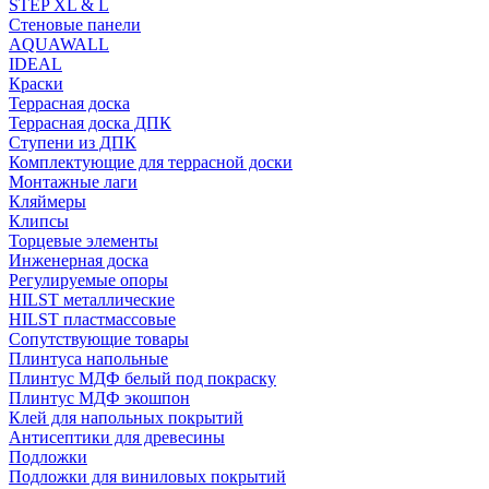
STEP XL & L
Стеновые панели
AQUAWALL
IDEAL
Краски
Террасная доска
Террасная доска ДПК
Ступени из ДПК
Комплектующие для террасной доски
Монтажные лаги
Кляймеры
Клипсы
Торцевые элементы
Инженерная доска
Регулируемые опоры
HILST металлические
HILST пластмассовые
Сопутствующие товары
Плинтуса напольные
Плинтус МДФ белый под покраску
Плинтус МДФ экошпон
Клей для напольных покрытий
Антисептики для древесины
Подложки
Подложки для виниловых покрытий