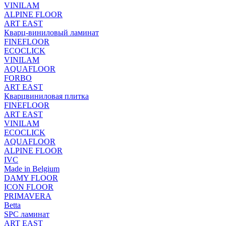
VINILAM
ALPINE FLOOR
ART EAST
Кварц-виниловый ламинат
FINEFLOOR
ECOCLICK
VINILAM
AQUAFLOOR
FORBO
ART EAST
Кварцвиниловая плитка
FINEFLOOR
ART EAST
VINILAM
ECOCLICK
AQUAFLOOR
ALPINE FLOOR
IVC
Made in Belgium
DAMY FLOOR
ICON FLOOR
PRIMAVERA
Betta
SPC ламинат
ART EAST