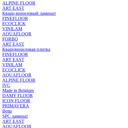
ALPINE FLOOR
ART EAST
Кварц-виниловый ламинат
FINEFLOOR
ECOCLICK
VINILAM
AQUAFLOOR
FORBO
ART EAST
Кварцвиниловая плитка
FINEFLOOR
ART EAST
VINILAM
ECOCLICK
AQUAFLOOR
ALPINE FLOOR
IVC
Made in Belgium
DAMY FLOOR
ICON FLOOR
PRIMAVERA
Betta
SPC ламинат
ART EAST
AQUAFLOOR