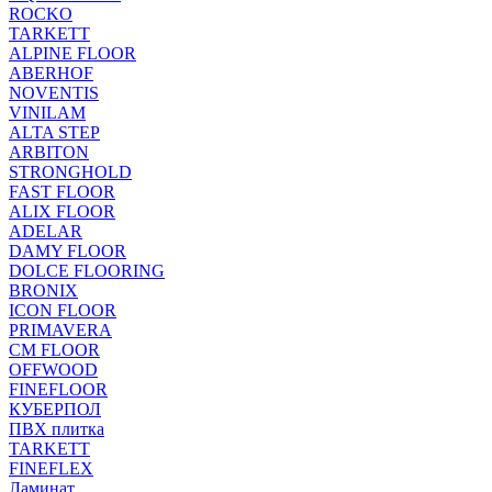
ROCKO
TARKETT
ALPINE FLOOR
ABERHOF
NOVENTIS
VINILAM
ALTA STEP
ARBITON
STRONGHOLD
FAST FLOOR
ALIX FLOOR
ADELAR
DAMY FLOOR
DOLCE FLOORING
BRONIX
ICON FLOOR
PRIMAVERA
CM FLOOR
OFFWOOD
FINEFLOOR
КУБЕРПОЛ
ПВХ плитка
TARKETT
FINEFLEX
Ламинат