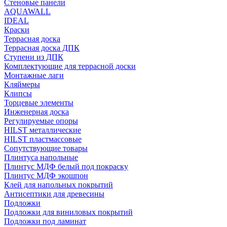
Стеновые панели
AQUAWALL
IDEAL
Краски
Террасная доска
Террасная доска ДПК
Ступени из ДПК
Комплектующие для террасной доски
Монтажные лаги
Кляймеры
Клипсы
Торцевые элементы
Инженерная доска
Регулируемые опоры
HILST металлические
HILST пластмассовые
Сопутствующие товары
Плинтуса напольные
Плинтус МДФ белый под покраску
Плинтус МДФ экошпон
Клей для напольных покрытий
Антисептики для древесины
Подложки
Подложки для виниловых покрытий
Подложки под ламинат