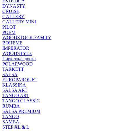
ESTETICA
DYNASTY
CRUISE
GALLERY
GALLERY MINI
PILOT
POEM
WOODSTOCK FAMILY
BOHEME
IMPERATOR
WOODSTYLE
Паркетная доска
POLARWOOD
TARKETT
SALSA
EUROPARQUET
KLASSIKA
SALSA ART
TANGO ART
TANGO CLASSIC
RUMBA
SALSA PREMIUM
TANGO
SAMBA
STEP XL & L