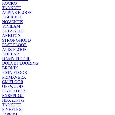
ROCKO
TARKETT
ALPINE FLOOR
ABERHOF
NOVENTIS
VINILAM
ALTA STEP
ARBITON
STRONGHOLD
FAST FLOOR
ALIX FLOOR
ADELAR
DAMY FLOOR
DOLCE FLOORING
BRONIX
ICON FLOOR
PRIMAVERA
CM FLOOR
OFFWOOD
FINEFLOOR
КУБЕРПОЛ
ПВХ плитка
TARKETT
FINEFLEX
Ламинат