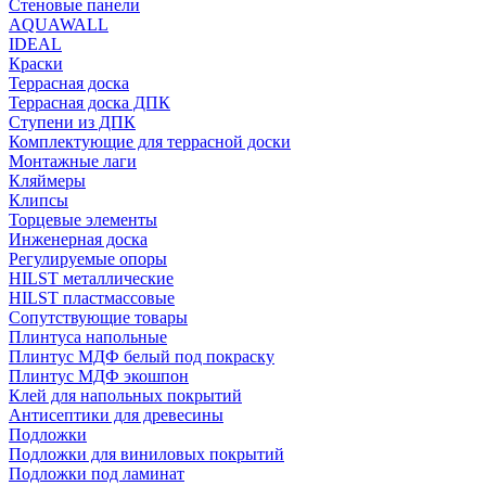
Стеновые панели
AQUAWALL
IDEAL
Краски
Террасная доска
Террасная доска ДПК
Ступени из ДПК
Комплектующие для террасной доски
Монтажные лаги
Кляймеры
Клипсы
Торцевые элементы
Инженерная доска
Регулируемые опоры
HILST металлические
HILST пластмассовые
Сопутствующие товары
Плинтуса напольные
Плинтус МДФ белый под покраску
Плинтус МДФ экошпон
Клей для напольных покрытий
Антисептики для древесины
Подложки
Подложки для виниловых покрытий
Подложки под ламинат