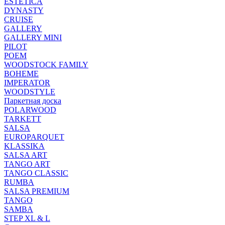
ESTETICA
DYNASTY
CRUISE
GALLERY
GALLERY MINI
PILOT
POEM
WOODSTOCK FAMILY
BOHEME
IMPERATOR
WOODSTYLE
Паркетная доска
POLARWOOD
TARKETT
SALSA
EUROPARQUET
KLASSIKA
SALSA ART
TANGO ART
TANGO CLASSIC
RUMBA
SALSA PREMIUM
TANGO
SAMBA
STEP XL & L