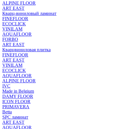
ALPINE FLOOR
ART EAST
Кварц-виниловый ламинат
FINEFLOOR
ECOCLICK
VINILAM
AQUAFLOOR
FORBO
ART EAST
Кварцвиниловая плитка
FINEFLOOR
ART EAST
VINILAM
ECOCLICK
AQUAFLOOR
ALPINE FLOOR
IVC
Made in Belgium
DAMY FLOOR
ICON FLOOR
PRIMAVERA
Betta
SPC ламинат
ART EAST
AQUAFLOOR