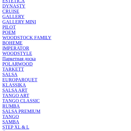
ESTETICA
DYNASTY
CRUISE
GALLERY
GALLERY MINI
PILOT
POEM
WOODSTOCK FAMILY
BOHEME
IMPERATOR
WOODSTYLE
Паркетная доска
POLARWOOD
TARKETT
SALSA
EUROPARQUET
KLASSIKA
SALSA ART
TANGO ART
TANGO CLASSIC
RUMBA
SALSA PREMIUM
TANGO
SAMBA
STEP XL & L