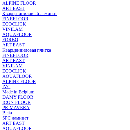
ALPINE FLOOR
ART EAST
Кварц-виниловый ламинат
FINEFLOOR
ECOCLICK
VINILAM
AQUAFLOOR
FORBO
ART EAST
Кварцвиниловая плитка
FINEFLOOR
ART EAST
VINILAM
ECOCLICK
AQUAFLOOR
ALPINE FLOOR
IVC
Made in Belgium
DAMY FLOOR
ICON FLOOR
PRIMAVERA
Betta
SPC ламинат
ART EAST
AQUAFLOOR