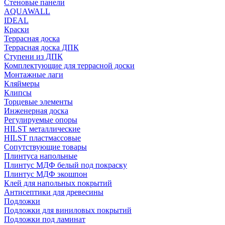
Стеновые панели
AQUAWALL
IDEAL
Краски
Террасная доска
Террасная доска ДПК
Ступени из ДПК
Комплектующие для террасной доски
Монтажные лаги
Кляймеры
Клипсы
Торцевые элементы
Инженерная доска
Регулируемые опоры
HILST металлические
HILST пластмассовые
Сопутствующие товары
Плинтуса напольные
Плинтус МДФ белый под покраску
Плинтус МДФ экошпон
Клей для напольных покрытий
Антисептики для древесины
Подложки
Подложки для виниловых покрытий
Подложки под ламинат