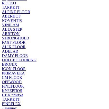
ROCKO
TARKETT
ALPINE FLOOR
ABERHOF
NOVENTIS
VINILAM
ALTA STEP
ARBITON
STRONGHOLD
FAST FLOOR
ALIX FLOOR
ADELAR
DAMY FLOOR
DOLCE FLOORING
BRONIX
ICON FLOOR
PRIMAVERA
CM FLOOR
OFFWOOD
FINEFLOOR
КУБЕРПОЛ
ПВХ плитка
TARKETT
FINEFLEX
Ламинат