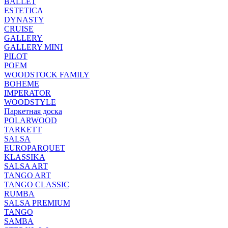
BALLET
ESTETICA
DYNASTY
CRUISE
GALLERY
GALLERY MINI
PILOT
POEM
WOODSTOCK FAMILY
BOHEME
IMPERATOR
WOODSTYLE
Паркетная доска
POLARWOOD
TARKETT
SALSA
EUROPARQUET
KLASSIKA
SALSA ART
TANGO ART
TANGO CLASSIC
RUMBA
SALSA PREMIUM
TANGO
SAMBA