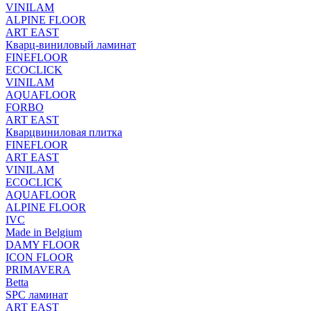
VINILAM
ALPINE FLOOR
ART EAST
Кварц-виниловый ламинат
FINEFLOOR
ECOCLICK
VINILAM
AQUAFLOOR
FORBO
ART EAST
Кварцвиниловая плитка
FINEFLOOR
ART EAST
VINILAM
ECOCLICK
AQUAFLOOR
ALPINE FLOOR
IVC
Made in Belgium
DAMY FLOOR
ICON FLOOR
PRIMAVERA
Betta
SPC ламинат
ART EAST