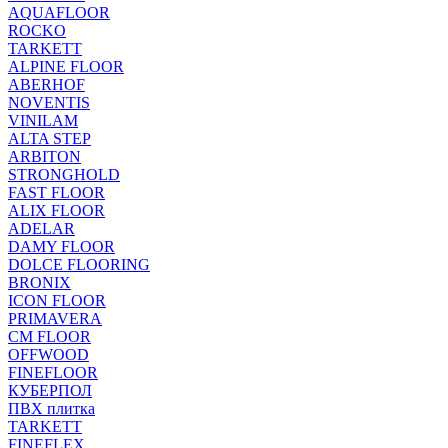
AQUAFLOOR
ROCKO
TARKETT
ALPINE FLOOR
ABERHOF
NOVENTIS
VINILAM
ALTA STEP
ARBITON
STRONGHOLD
FAST FLOOR
ALIX FLOOR
ADELAR
DAMY FLOOR
DOLCE FLOORING
BRONIX
ICON FLOOR
PRIMAVERA
CM FLOOR
OFFWOOD
FINEFLOOR
КУБЕРПОЛ
ПВХ плитка
TARKETT
FINEFLEX