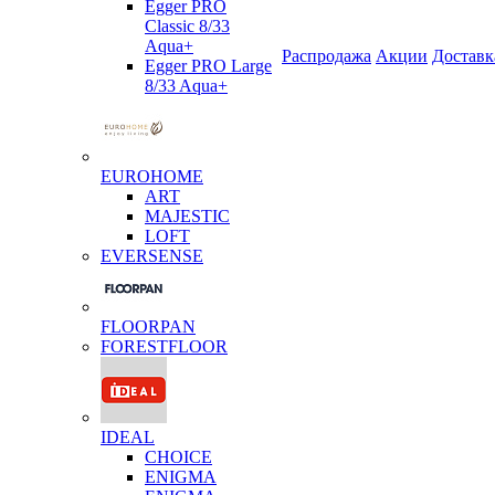
Egger PRO
Classic 8/33
Aqua+
Распродажа
Акции
Доставк
Egger PRO Large
8/33 Aqua+
EUROHOME
ART
MAJESTIC
LOFT
EVERSENSE
FLOORPAN
FORESTFLOOR
IDEAL
CHOICE
ENIGMA