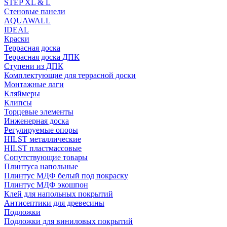
STEP XL & L
Стеновые панели
AQUAWALL
IDEAL
Краски
Террасная доска
Террасная доска ДПК
Ступени из ДПК
Комплектующие для террасной доски
Монтажные лаги
Кляймеры
Клипсы
Торцевые элементы
Инженерная доска
Регулируемые опоры
HILST металлические
HILST пластмассовые
Сопутствующие товары
Плинтуса напольные
Плинтус МДФ белый под покраску
Плинтус МДФ экошпон
Клей для напольных покрытий
Антисептики для древесины
Подложки
Подложки для виниловых покрытий