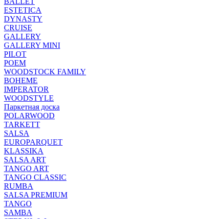
BALLET
ESTETICA
DYNASTY
CRUISE
GALLERY
GALLERY MINI
PILOT
POEM
WOODSTOCK FAMILY
BOHEME
IMPERATOR
WOODSTYLE
Паркетная доска
POLARWOOD
TARKETT
SALSA
EUROPARQUET
KLASSIKA
SALSA ART
TANGO ART
TANGO CLASSIC
RUMBA
SALSA PREMIUM
TANGO
SAMBA