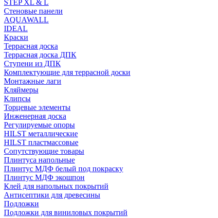
STEP XL & L
Стеновые панели
AQUAWALL
IDEAL
Краски
Террасная доска
Террасная доска ДПК
Ступени из ДПК
Комплектующие для террасной доски
Монтажные лаги
Кляймеры
Клипсы
Торцевые элементы
Инженерная доска
Регулируемые опоры
HILST металлические
HILST пластмассовые
Сопутствующие товары
Плинтуса напольные
Плинтус МДФ белый под покраску
Плинтус МДФ экошпон
Клей для напольных покрытий
Антисептики для древесины
Подложки
Подложки для виниловых покрытий