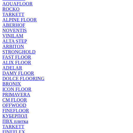
AQUAFLOOR
ROCKO
TARKETT
ALPINE FLOOR
ABERHOF
NOVENTIS
VINILAM
ALTA STEP
ARBITON
STRONGHOLD
FAST FLOOR
ALIX FLOOR
ADELAR
DAMY FLOOR
DOLCE FLOORING
BRONIX
ICON FLOOR
PRIMAVERA
CM FLOOR
OFFWOOD
FINEFLOOR
КУБЕРПОЛ
ПВХ плитка
TARKETT
FINEFLEX