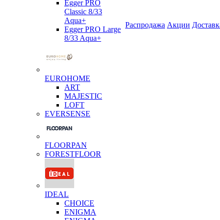
Egger PRO
Classic 8/33
Aqua+
Распродажа
Акции
Доставк
Egger PRO Large
8/33 Aqua+
EUROHOME
ART
MAJESTIC
LOFT
EVERSENSE
FLOORPAN
FORESTFLOOR
IDEAL
CHOICE
ENIGMA