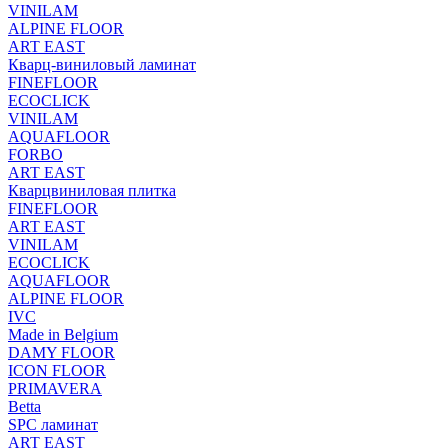
VINILAM
ALPINE FLOOR
ART EAST
Кварц-виниловый ламинат
FINEFLOOR
ECOCLICK
VINILAM
AQUAFLOOR
FORBO
ART EAST
Кварцвиниловая плитка
FINEFLOOR
ART EAST
VINILAM
ECOCLICK
AQUAFLOOR
ALPINE FLOOR
IVC
Made in Belgium
DAMY FLOOR
ICON FLOOR
PRIMAVERA
Betta
SPC ламинат
ART EAST