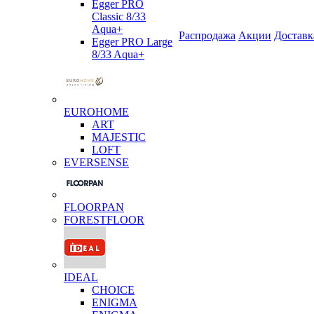
Egger PRO
Classic 8/33
Aqua+
Распродажа
Акции
Доставк
Egger PRO Large
8/33 Aqua+
EUROHOME
ART
MAJESTIC
LOFT
EVERSENSE
FLOORPAN
FORESTFLOOR
IDEAL
CHOICE
ENIGMA