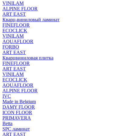
VINILAM
ALPINE FLOOR
ART EAST
Кварц-виниловый ламинат
FINEFLOOR
ECOCLICK
VINILAM
AQUAFLOOR
FORBO
ART EAST
Кварцвиниловая плитка
FINEFLOOR
ART EAST
VINILAM
ECOCLICK
AQUAFLOOR
ALPINE FLOOR
IVC
Made in Belgium
DAMY FLOOR
ICON FLOOR
PRIMAVERA
Betta
SPC ламинат
ART EAST