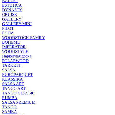
BALLET
ESTETICA
DYNASTY
CRUISE
GALLERY
GALLERY MINI
PILOT
POEM
WOODSTOCK FAMILY
BOHEME
IMPERATOR
WOODSTYLE
Паркетная доска
POLARWOOD
TARKETT
SALSA
EUROPARQUET
KLASSIKA
SALSA ART
TANGO ART
TANGO CLASSIC
RUMBA
SALSA PREMIUM
TANGO
SAMBA