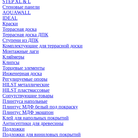
STEP XL & L
Стеновые панели
AQUAWALL
IDEAL
Краски
Террасная доска
Террасная доска ДПК
Ступени из ДПК
Комплектующие для террасной доски
Монтажные лаги
Кляймеры
Клипсы
Торцевые элементы
Инженерная доска
Регулируемые опоры
HILST металлические
HILST пластмассовые
Сопутствующие товары
Плинтуса напольные
Плинтус МДФ белый под покраску
Плинтус МДФ экошпон
Клей для напольных покрытий
Антисептики для древесины
Подложки
Подложки для виниловых покрытий