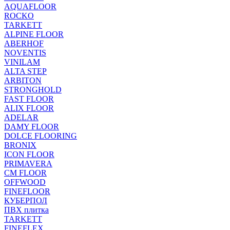
AQUAFLOOR
ROCKO
TARKETT
ALPINE FLOOR
ABERHOF
NOVENTIS
VINILAM
ALTA STEP
ARBITON
STRONGHOLD
FAST FLOOR
ALIX FLOOR
ADELAR
DAMY FLOOR
DOLCE FLOORING
BRONIX
ICON FLOOR
PRIMAVERA
CM FLOOR
OFFWOOD
FINEFLOOR
КУБЕРПОЛ
ПВХ плитка
TARKETT
FINEFLEX