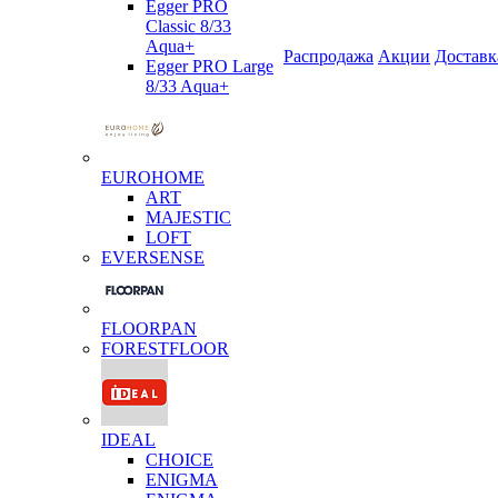
Egger PRO
Classic 8/33
Aqua+
Распродажа
Акции
Доставк
Egger PRO Large
8/33 Aqua+
EUROHOME
ART
MAJESTIC
LOFT
EVERSENSE
FLOORPAN
FORESTFLOOR
IDEAL
CHOICE
ENIGMA