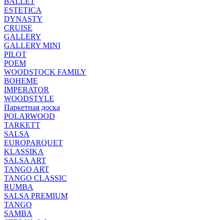
BALLET
ESTETICA
DYNASTY
CRUISE
GALLERY
GALLERY MINI
PILOT
POEM
WOODSTOCK FAMILY
BOHEME
IMPERATOR
WOODSTYLE
Паркетная доска
POLARWOOD
TARKETT
SALSA
EUROPARQUET
KLASSIKA
SALSA ART
TANGO ART
TANGO CLASSIC
RUMBA
SALSA PREMIUM
TANGO
SAMBA