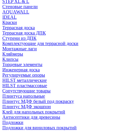
STEP XL & L
Стеновые панели
AQUAWALL
IDEAL
Краски
Террасная доска
Террасная доска ДПК
Ступени из ДПК
Комплектующие для террасной доски
Монтажные лаги
Кляймеры
Клипсы
Торцевые элементы
Инженерная доска
Регулируемые опоры
HILST металлические
HILST пластмассовые
Сопутствующие товары
Плинтуса напольные
Плинтус МДФ белый под покраску
Плинтус МДФ экошпон
Клей для напольных покрытий
Антисептики для древесины
Подложки
Подложки для виниловых покрытий