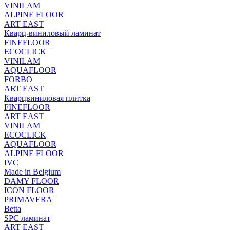
VINILAM
ALPINE FLOOR
ART EAST
Кварц-виниловый ламинат
FINEFLOOR
ECOCLICK
VINILAM
AQUAFLOOR
FORBO
ART EAST
Кварцвиниловая плитка
FINEFLOOR
ART EAST
VINILAM
ECOCLICK
AQUAFLOOR
ALPINE FLOOR
IVC
Made in Belgium
DAMY FLOOR
ICON FLOOR
PRIMAVERA
Betta
SPC ламинат
ART EAST