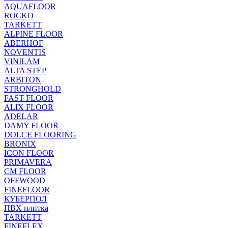
AQUAFLOOR
ROCKO
TARKETT
ALPINE FLOOR
ABERHOF
NOVENTIS
VINILAM
ALTA STEP
ARBITON
STRONGHOLD
FAST FLOOR
ALIX FLOOR
ADELAR
DAMY FLOOR
DOLCE FLOORING
BRONIX
ICON FLOOR
PRIMAVERA
CM FLOOR
OFFWOOD
FINEFLOOR
КУБЕРПОЛ
ПВХ плитка
TARKETT
FINEFLEX