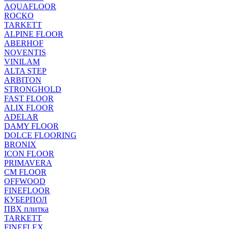
AQUAFLOOR
ROCKO
TARKETT
ALPINE FLOOR
ABERHOF
NOVENTIS
VINILAM
ALTA STEP
ARBITON
STRONGHOLD
FAST FLOOR
ALIX FLOOR
ADELAR
DAMY FLOOR
DOLCE FLOORING
BRONIX
ICON FLOOR
PRIMAVERA
CM FLOOR
OFFWOOD
FINEFLOOR
КУБЕРПОЛ
ПВХ плитка
TARKETT
FINEFLEX