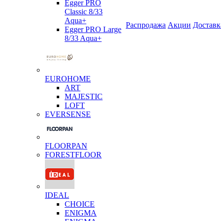
Egger PRO
Classic 8/33
Aqua+
Распродажа
Акции
Доставк
Egger PRO Large
8/33 Aqua+
EUROHOME
ART
MAJESTIC
LOFT
EVERSENSE
FLOORPAN
FORESTFLOOR
IDEAL
CHOICE
ENIGMA