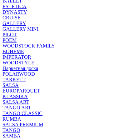
BALLET
ESTETICA
DYNASTY
CRUISE
GALLERY
GALLERY MINI
PILOT
POEM
WOODSTOCK FAMILY
BOHEME
IMPERATOR
WOODSTYLE
Паркетная доска
POLARWOOD
TARKETT
SALSA
EUROPARQUET
KLASSIKA
SALSA ART
TANGO ART
TANGO CLASSIC
RUMBA
SALSA PREMIUM
TANGO
SAMBA