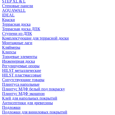
STEP XL & L
Стеновые панели
AQUAWALL
IDEAL
Краски
Террасная доска
Террасная доска ДПК
Ступени из ДПК
Комплектующие для террасной доски
Монтажные лаги
Кляймеры
Клипсы
Торцевые элементы
Инженерная доска
Регулируемые опоры
HILST металлические
HILST пластмассовые
Сопутствующие товары
Плинтуса напольные
Плинтус МДФ белый под покраску
Плинтус МДФ экошпон
Клей для напольных покрытий
Антисептики для древесины
Подложки
Подложки для виниловых покрытий