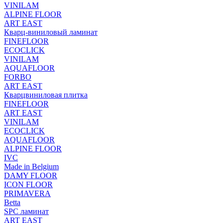
VINILAM
ALPINE FLOOR
ART EAST
Кварц-виниловый ламинат
FINEFLOOR
ECOCLICK
VINILAM
AQUAFLOOR
FORBO
ART EAST
Кварцвиниловая плитка
FINEFLOOR
ART EAST
VINILAM
ECOCLICK
AQUAFLOOR
ALPINE FLOOR
IVC
Made in Belgium
DAMY FLOOR
ICON FLOOR
PRIMAVERA
Betta
SPC ламинат
ART EAST