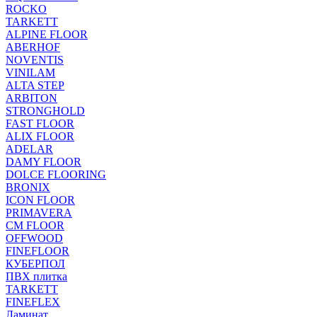
ROCKO
TARKETT
ALPINE FLOOR
ABERHOF
NOVENTIS
VINILAM
ALTA STEP
ARBITON
STRONGHOLD
FAST FLOOR
ALIX FLOOR
ADELAR
DAMY FLOOR
DOLCE FLOORING
BRONIX
ICON FLOOR
PRIMAVERA
CM FLOOR
OFFWOOD
FINEFLOOR
КУБЕРПОЛ
ПВХ плитка
TARKETT
FINEFLEX
Ламинат