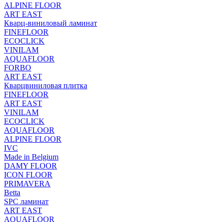
ALPINE FLOOR
ART EAST
Кварц-виниловый ламинат
FINEFLOOR
ECOCLICK
VINILAM
AQUAFLOOR
FORBO
ART EAST
Кварцвиниловая плитка
FINEFLOOR
ART EAST
VINILAM
ECOCLICK
AQUAFLOOR
ALPINE FLOOR
IVC
Made in Belgium
DAMY FLOOR
ICON FLOOR
PRIMAVERA
Betta
SPC ламинат
ART EAST
AQUAFLOOR