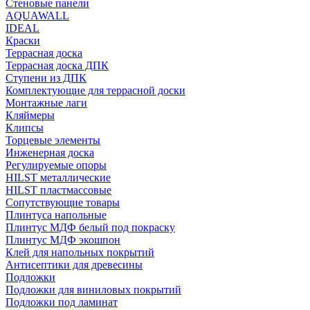
Стеновые панели
AQUAWALL
IDEAL
Краски
Террасная доска
Террасная доска ДПК
Ступени из ДПК
Комплектующие для террасной доски
Монтажные лаги
Кляймеры
Клипсы
Торцевые элементы
Инженерная доска
Регулируемые опоры
HILST металлические
HILST пластмассовые
Сопутствующие товары
Плинтуса напольные
Плинтус МДФ белый под покраску
Плинтус МДФ экошпон
Клей для напольных покрытий
Антисептики для древесины
Подложки
Подложки для виниловых покрытий
Подложки под ламинат