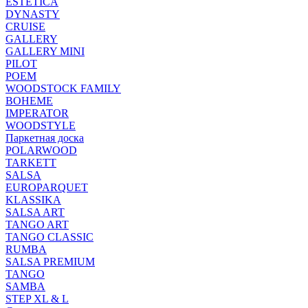
ESTETICA
DYNASTY
CRUISE
GALLERY
GALLERY MINI
PILOT
POEM
WOODSTOCK FAMILY
BOHEME
IMPERATOR
WOODSTYLE
Паркетная доска
POLARWOOD
TARKETT
SALSA
EUROPARQUET
KLASSIKA
SALSA ART
TANGO ART
TANGO CLASSIC
RUMBA
SALSA PREMIUM
TANGO
SAMBA
STEP XL & L