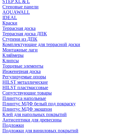
STEP XL & L
Стеновые панели
AQUAWALL
IDEAL
Краски
Террасная доска
Террасная доска ДПК
Ступени из ДПК
Комплектующие для террасной доски
Монтажные лаги
Кляймеры
Клипсы
Торцевые элементы
Инженерная доска
Регулируемые опоры
HILST металлические
HILST пластмассовые
Сопутствующие товары
Плинтуса напольные
Плинтус МДФ белый под покраску
Плинтус МДФ экошпон
Клей для напольных покрытий
Антисептики для древесины
Подложки
Подложки для виниловых покрытий