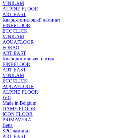
VINILAM
ALPINE FLOOR
ART EAST
Кварц-виниловый ламинат
FINEFLOOR
ECOCLICK
VINILAM
AQUAFLOOR
FORBO
ART EAST
Кварцвиниловая плитка
FINEFLOOR
ART EAST
VINILAM
ECOCLICK
AQUAFLOOR
ALPINE FLOOR
IVC
Made in Belgium
DAMY FLOOR
ICON FLOOR
PRIMAVERA
Betta
SPC ламинат
ART EAST