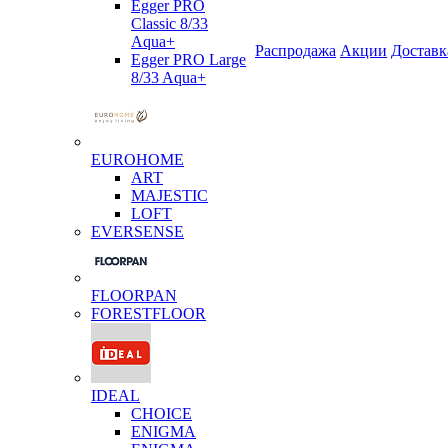
Egger PRO
Classic 8/33
Aqua+
Распродажа
Акции
Доставк
Egger PRO Large
8/33 Aqua+
EUROHOME
ART
MAJESTIC
LOFT
EVERSENSE
FLOORPAN
FORESTFLOOR
IDEAL
CHOICE
ENIGMA