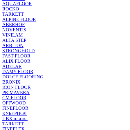
AQUAFLOOR
ROCKO
TARKETT
ALPINE FLOOR
ABERHOF
NOVENTIS
VINILAM
ALTA STEP
ARBITON
STRONGHOLD
FAST FLOOR
ALIX FLOOR
ADELAR
DAMY FLOOR
DOLCE FLOORING
BRONIX
ICON FLOOR
PRIMAVERA
CM FLOOR
OFFWOOD
FINEFLOOR
КУБЕРПОЛ
ПВХ плитка
TARKETT
FINEFLEX