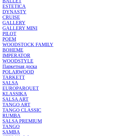
BALLET
ESTETICA
DYNASTY
CRUISE
GALLERY
GALLERY MINI
PILOT
POEM
WOODSTOCK FAMILY
BOHEME
IMPERATOR
WOODSTYLE
Паркетная доска
POLARWOOD
TARKETT
SALSA
EUROPARQUET
KLASSIKA
SALSA ART
TANGO ART
TANGO CLASSIC
RUMBA
SALSA PREMIUM
TANGO
SAMBA