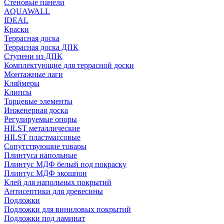
Стеновые панели
AQUAWALL
IDEAL
Краски
Террасная доска
Террасная доска ДПК
Ступени из ДПК
Комплектующие для террасной доски
Монтажные лаги
Кляймеры
Клипсы
Торцевые элементы
Инженерная доска
Регулируемые опоры
HILST металлические
HILST пластмассовые
Сопутствующие товары
Плинтуса напольные
Плинтус МДФ белый под покраску
Плинтус МДФ экошпон
Клей для напольных покрытий
Антисептики для древесины
Подложки
Подложки для виниловых покрытий
Подложки под ламинат