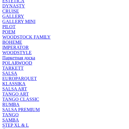
ESTETICA
DYNASTY
CRUISE
GALLERY
GALLERY MINI
PILOT
POEM
WOODSTOCK FAMILY
BOHEME
IMPERATOR
WOODSTYLE
Паркетная доска
POLARWOOD
TARKETT
SALSA
EUROPARQUET
KLASSIKA
SALSA ART
TANGO ART
TANGO CLASSIC
RUMBA
SALSA PREMIUM
TANGO
SAMBA
STEP XL & L