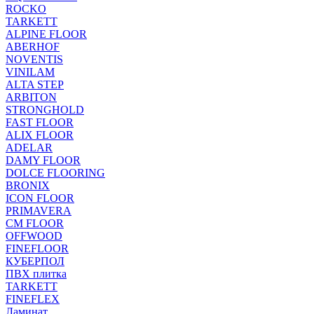
ROCKO
TARKETT
ALPINE FLOOR
ABERHOF
NOVENTIS
VINILAM
ALTA STEP
ARBITON
STRONGHOLD
FAST FLOOR
ALIX FLOOR
ADELAR
DAMY FLOOR
DOLCE FLOORING
BRONIX
ICON FLOOR
PRIMAVERA
CM FLOOR
OFFWOOD
FINEFLOOR
КУБЕРПОЛ
ПВХ плитка
TARKETT
FINEFLEX
Ламинат