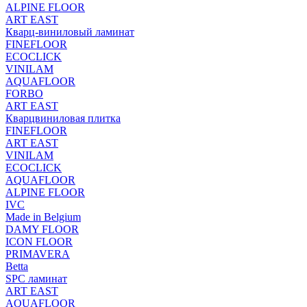
ALPINE FLOOR
ART EAST
Кварц-виниловый ламинат
FINEFLOOR
ECOCLICK
VINILAM
AQUAFLOOR
FORBO
ART EAST
Кварцвиниловая плитка
FINEFLOOR
ART EAST
VINILAM
ECOCLICK
AQUAFLOOR
ALPINE FLOOR
IVC
Made in Belgium
DAMY FLOOR
ICON FLOOR
PRIMAVERA
Betta
SPC ламинат
ART EAST
AQUAFLOOR