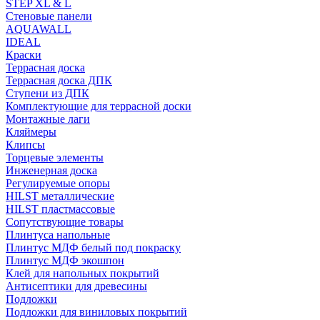
STEP XL & L
Стеновые панели
AQUAWALL
IDEAL
Краски
Террасная доска
Террасная доска ДПК
Ступени из ДПК
Комплектующие для террасной доски
Монтажные лаги
Кляймеры
Клипсы
Торцевые элементы
Инженерная доска
Регулируемые опоры
HILST металлические
HILST пластмассовые
Сопутствующие товары
Плинтуса напольные
Плинтус МДФ белый под покраску
Плинтус МДФ экошпон
Клей для напольных покрытий
Антисептики для древесины
Подложки
Подложки для виниловых покрытий