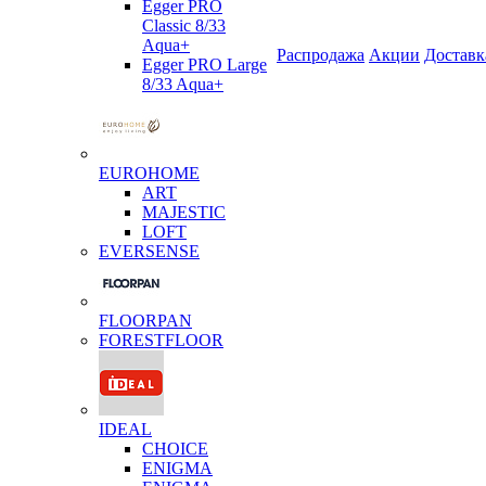
Egger PRO
Classic 8/33
Aqua+
Распродажа
Акции
Доставк
Egger PRO Large
8/33 Aqua+
EUROHOME
ART
MAJESTIC
LOFT
EVERSENSE
FLOORPAN
FORESTFLOOR
IDEAL
CHOICE
ENIGMA