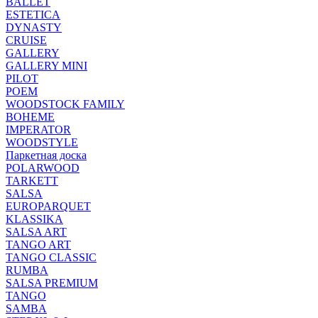
BALLET
ESTETICA
DYNASTY
CRUISE
GALLERY
GALLERY MINI
PILOT
POEM
WOODSTOCK FAMILY
BOHEME
IMPERATOR
WOODSTYLE
Паркетная доска
POLARWOOD
TARKETT
SALSA
EUROPARQUET
KLASSIKA
SALSA ART
TANGO ART
TANGO CLASSIC
RUMBA
SALSA PREMIUM
TANGO
SAMBA