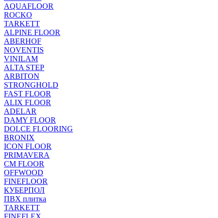
AQUAFLOOR
ROCKO
TARKETT
ALPINE FLOOR
ABERHOF
NOVENTIS
VINILAM
ALTA STEP
ARBITON
STRONGHOLD
FAST FLOOR
ALIX FLOOR
ADELAR
DAMY FLOOR
DOLCE FLOORING
BRONIX
ICON FLOOR
PRIMAVERA
CM FLOOR
OFFWOOD
FINEFLOOR
КУБЕРПОЛ
ПВХ плитка
TARKETT
FINEFLEX