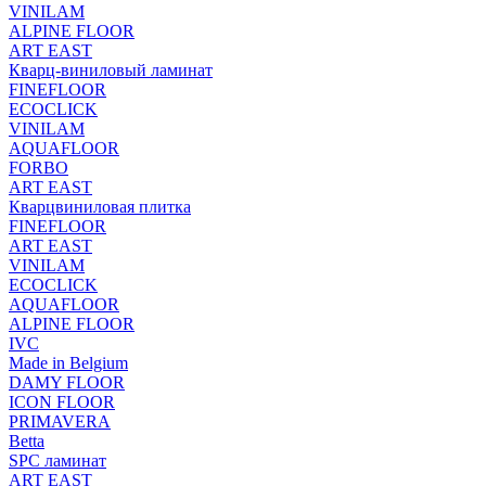
VINILAM
ALPINE FLOOR
ART EAST
Кварц-виниловый ламинат
FINEFLOOR
ECOCLICK
VINILAM
AQUAFLOOR
FORBO
ART EAST
Кварцвиниловая плитка
FINEFLOOR
ART EAST
VINILAM
ECOCLICK
AQUAFLOOR
ALPINE FLOOR
IVC
Made in Belgium
DAMY FLOOR
ICON FLOOR
PRIMAVERA
Betta
SPC ламинат
ART EAST