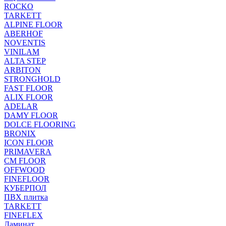
ROCKO
TARKETT
ALPINE FLOOR
ABERHOF
NOVENTIS
VINILAM
ALTA STEP
ARBITON
STRONGHOLD
FAST FLOOR
ALIX FLOOR
ADELAR
DAMY FLOOR
DOLCE FLOORING
BRONIX
ICON FLOOR
PRIMAVERA
CM FLOOR
OFFWOOD
FINEFLOOR
КУБЕРПОЛ
ПВХ плитка
TARKETT
FINEFLEX
Ламинат