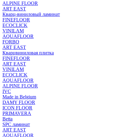
ALPINE FLOOR
ART EAST
Кварц-виниловый ламинат
FINEFLOOR
ECOCLICK
VINILAM
AQUAFLOOR
FORBO
ART EAST
Кварцвиниловая плитка
FINEFLOOR
ART EAST
VINILAM
ECOCLICK
AQUAFLOOR
ALPINE FLOOR
IVC
Made in Belgium
DAMY FLOOR
ICON FLOOR
PRIMAVERA
Betta
SPC ламинат
ART EAST
AQUAFLOOR