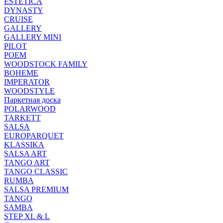
ESTETICA
DYNASTY
CRUISE
GALLERY
GALLERY MINI
PILOT
POEM
WOODSTOCK FAMILY
BOHEME
IMPERATOR
WOODSTYLE
Паркетная доска
POLARWOOD
TARKETT
SALSA
EUROPARQUET
KLASSIKA
SALSA ART
TANGO ART
TANGO CLASSIC
RUMBA
SALSA PREMIUM
TANGO
SAMBA
STEP XL & L