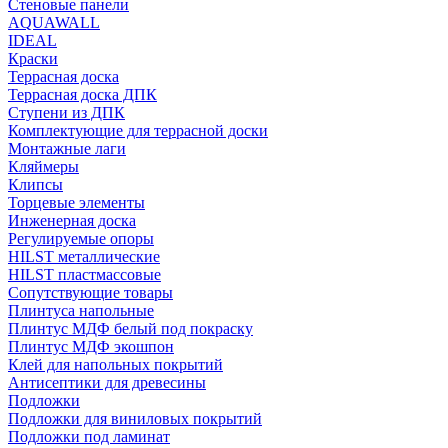
Стеновые панели
AQUAWALL
IDEAL
Краски
Террасная доска
Террасная доска ДПК
Ступени из ДПК
Комплектующие для террасной доски
Монтажные лаги
Кляймеры
Клипсы
Торцевые элементы
Инженерная доска
Регулируемые опоры
HILST металлические
HILST пластмассовые
Сопутствующие товары
Плинтуса напольные
Плинтус МДФ белый под покраску
Плинтус МДФ экошпон
Клей для напольных покрытий
Антисептики для древесины
Подложки
Подложки для виниловых покрытий
Подложки под ламинат