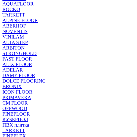
AQUAFLOOR
ROCKO
TARKETT
ALPINE FLOOR
ABERHOF
NOVENTIS
VINILAM
ALTA STEP
ARBITON
STRONGHOLD
FAST FLOOR
ALIX FLOOR
ADELAR
DAMY FLOOR
DOLCE FLOORING
BRONIX
ICON FLOOR
PRIMAVERA
CM FLOOR
OFFWOOD
FINEFLOOR
КУБЕРПОЛ
ПВХ плитка
TARKETT
FINEFLEX