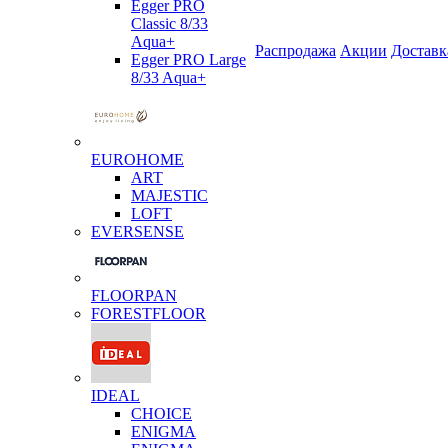
Egger PRO
Classic 8/33
Aqua+
Распродажа
Акции
Доставк
Egger PRO Large
8/33 Aqua+
EUROHOME
ART
MAJESTIC
LOFT
EVERSENSE
FLOORPAN
FORESTFLOOR
IDEAL
CHOICE
ENIGMA