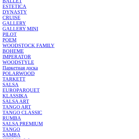
BALLET
ESTETICA
DYNASTY
CRUISE
GALLERY
GALLERY MINI
PILOT
POEM
WOODSTOCK FAMILY
BOHEME
IMPERATOR
WOODSTYLE
Паркетная доска
POLARWOOD
TARKETT
SALSA
EUROPARQUET
KLASSIKA
SALSA ART
TANGO ART
TANGO CLASSIC
RUMBA
SALSA PREMIUM
TANGO
SAMBA