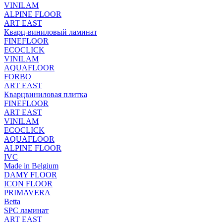
VINILAM
ALPINE FLOOR
ART EAST
Кварц-виниловый ламинат
FINEFLOOR
ECOCLICK
VINILAM
AQUAFLOOR
FORBO
ART EAST
Кварцвиниловая плитка
FINEFLOOR
ART EAST
VINILAM
ECOCLICK
AQUAFLOOR
ALPINE FLOOR
IVC
Made in Belgium
DAMY FLOOR
ICON FLOOR
PRIMAVERA
Betta
SPC ламинат
ART EAST