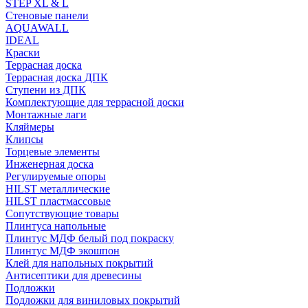
STEP XL & L
Стеновые панели
AQUAWALL
IDEAL
Краски
Террасная доска
Террасная доска ДПК
Ступени из ДПК
Комплектующие для террасной доски
Монтажные лаги
Кляймеры
Клипсы
Торцевые элементы
Инженерная доска
Регулируемые опоры
HILST металлические
HILST пластмассовые
Сопутствующие товары
Плинтуса напольные
Плинтус МДФ белый под покраску
Плинтус МДФ экошпон
Клей для напольных покрытий
Антисептики для древесины
Подложки
Подложки для виниловых покрытий