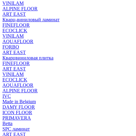
VINILAM
ALPINE FLOOR
ART EAST
Кварц-виниловый ламинат
FINEFLOOR
ECOCLICK
VINILAM
AQUAFLOOR
FORBO
ART EAST
Кварцвиниловая плитка
FINEFLOOR
ART EAST
VINILAM
ECOCLICK
AQUAFLOOR
ALPINE FLOOR
IVC
Made in Belgium
DAMY FLOOR
ICON FLOOR
PRIMAVERA
Betta
SPC ламинат
ART EAST