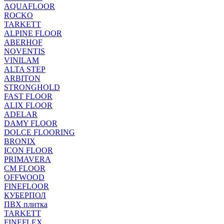
AQUAFLOOR
ROCKO
TARKETT
ALPINE FLOOR
ABERHOF
NOVENTIS
VINILAM
ALTA STEP
ARBITON
STRONGHOLD
FAST FLOOR
ALIX FLOOR
ADELAR
DAMY FLOOR
DOLCE FLOORING
BRONIX
ICON FLOOR
PRIMAVERA
CM FLOOR
OFFWOOD
FINEFLOOR
КУБЕРПОЛ
ПВХ плитка
TARKETT
FINEFLEX