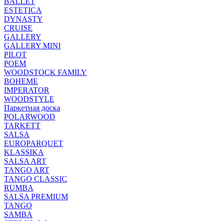
BALLET
ESTETICA
DYNASTY
CRUISE
GALLERY
GALLERY MINI
PILOT
POEM
WOODSTOCK FAMILY
BOHEME
IMPERATOR
WOODSTYLE
Паркетная доска
POLARWOOD
TARKETT
SALSA
EUROPARQUET
KLASSIKA
SALSA ART
TANGO ART
TANGO CLASSIC
RUMBA
SALSA PREMIUM
TANGO
SAMBA