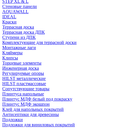
STEP XL & L
Стеновые панели
AQUAWALL
IDEAL
Краски
Террасная доска
Террасная доска ДПК
Ступени из ДПК
Комплектующие для террасной доски
Монтажные лаги
Кляймеры
Клипсы
Торцевые элементы
Инженерная доска
Регулируемые опоры
HILST металлические
HILST пластмассовые
Сопутствующие товары
Плинтуса напольные
Плинтус МДФ белый под покраску
Плинтус МДФ экошпон
Клей для напольных покрытий
Антисептики для древесины
Подложки
Подложки для виниловых покрытий