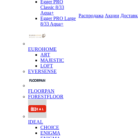
Egger PRO
Classic 8/33
Aqua+
Распродажа
Акции
Доставк
Egger PRO Large
8/33 Aqua+
EUROHOME
ART
MAJESTIC
LOFT
EVERSENSE
FLOORPAN
FORESTFLOOR
IDEAL
CHOICE
ENIGMA