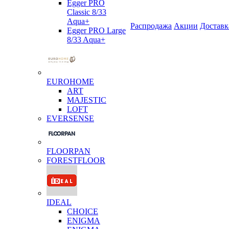
Egger PRO
Classic 8/33
Aqua+
Распродажа
Акции
Доставк
Egger PRO Large
8/33 Aqua+
EUROHOME
ART
MAJESTIC
LOFT
EVERSENSE
FLOORPAN
FORESTFLOOR
IDEAL
CHOICE
ENIGMA