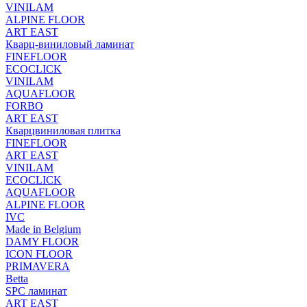
VINILAM
ALPINE FLOOR
ART EAST
Кварц-виниловый ламинат
FINEFLOOR
ECOCLICK
VINILAM
AQUAFLOOR
FORBO
ART EAST
Кварцвиниловая плитка
FINEFLOOR
ART EAST
VINILAM
ECOCLICK
AQUAFLOOR
ALPINE FLOOR
IVC
Made in Belgium
DAMY FLOOR
ICON FLOOR
PRIMAVERA
Betta
SPC ламинат
ART EAST