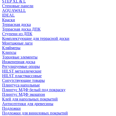
STEP XL & L
Стеновые панели
AQUAWALL
IDEAL
Краски
Террасная доска
Террасная доска ДПК
Ступени из ДПК
Комплектующие для террасной доски
Монтажные лаги
Кляймеры
Клипсы
Торцевые элементы
Инженерная доска
Регулируемые опоры
HILST металлические
HILST пластмассовые
Сопутствующие товары
Плинтуса напольные
Плинтус МДФ белый под покраску
Плинтус МДФ экошпон
Клей для напольных покрытий
Антисептики для древесины
Подложки
Подложки для виниловых покрытий