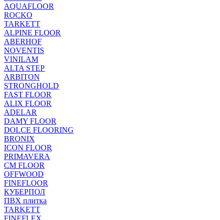
AQUAFLOOR
ROCKO
TARKETT
ALPINE FLOOR
ABERHOF
NOVENTIS
VINILAM
ALTA STEP
ARBITON
STRONGHOLD
FAST FLOOR
ALIX FLOOR
ADELAR
DAMY FLOOR
DOLCE FLOORING
BRONIX
ICON FLOOR
PRIMAVERA
CM FLOOR
OFFWOOD
FINEFLOOR
КУБЕРПОЛ
ПВХ плитка
TARKETT
FINEFLEX