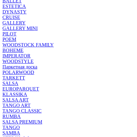
BALLET
ESTETICA
DYNASTY
CRUISE
GALLERY
GALLERY MINI
PILOT
POEM
WOODSTOCK FAMILY
BOHEME
IMPERATOR
WOODSTYLE
Паркетная доска
POLARWOOD
TARKETT
SALSA
EUROPARQUET
KLASSIKA
SALSA ART
TANGO ART
TANGO CLASSIC
RUMBA
SALSA PREMIUM
TANGO
SAMBA