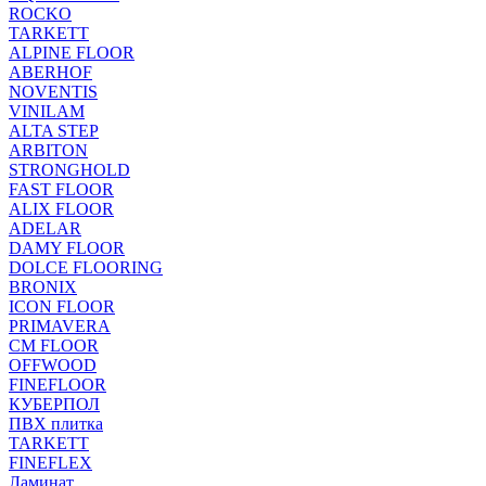
ROCKO
TARKETT
ALPINE FLOOR
ABERHOF
NOVENTIS
VINILAM
ALTA STEP
ARBITON
STRONGHOLD
FAST FLOOR
ALIX FLOOR
ADELAR
DAMY FLOOR
DOLCE FLOORING
BRONIX
ICON FLOOR
PRIMAVERA
CM FLOOR
OFFWOOD
FINEFLOOR
КУБЕРПОЛ
ПВХ плитка
TARKETT
FINEFLEX
Ламинат