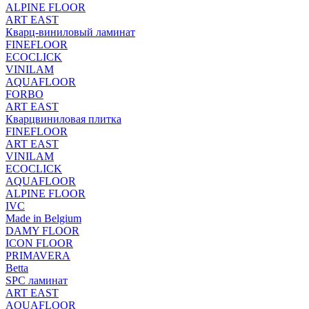
ALPINE FLOOR
ART EAST
Кварц-виниловый ламинат
FINEFLOOR
ECOCLICK
VINILAM
AQUAFLOOR
FORBO
ART EAST
Кварцвиниловая плитка
FINEFLOOR
ART EAST
VINILAM
ECOCLICK
AQUAFLOOR
ALPINE FLOOR
IVC
Made in Belgium
DAMY FLOOR
ICON FLOOR
PRIMAVERA
Betta
SPC ламинат
ART EAST
AQUAFLOOR