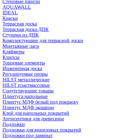
Стеновые панели
AQUAWALL
IDEAL
Краски
Террасная доска
Террасная доска ДПК
Ступени из ДПК
Комплектующие для террасной доски
Монтажные лаги
Кляймеры
Клипсы
Торцевые элементы
Инженерная доска
Регулируемые опоры
HILST металлические
HILST пластмассовые
Сопутствующие товары
Плинтуса напольные
Плинтус МДФ белый под покраску
Плинтус МДФ экошпон
Клей для напольных покрытий
Антисептики для древесины
Подложки
Подложки для виниловых покрытий
Подложки под ламинат