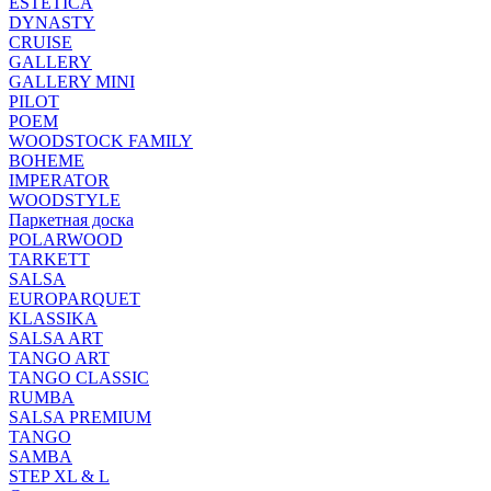
ESTETICA
DYNASTY
CRUISE
GALLERY
GALLERY MINI
PILOT
POEM
WOODSTOCK FAMILY
BOHEME
IMPERATOR
WOODSTYLE
Паркетная доска
POLARWOOD
TARKETT
SALSA
EUROPARQUET
KLASSIKA
SALSA ART
TANGO ART
TANGO CLASSIC
RUMBA
SALSA PREMIUM
TANGO
SAMBA
STEP XL & L