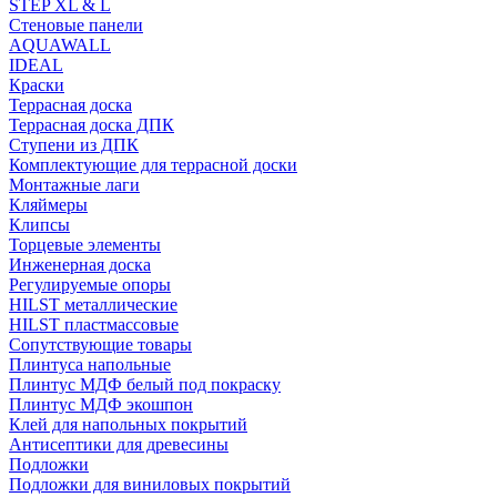
STEP XL & L
Стеновые панели
AQUAWALL
IDEAL
Краски
Террасная доска
Террасная доска ДПК
Ступени из ДПК
Комплектующие для террасной доски
Монтажные лаги
Кляймеры
Клипсы
Торцевые элементы
Инженерная доска
Регулируемые опоры
HILST металлические
HILST пластмассовые
Сопутствующие товары
Плинтуса напольные
Плинтус МДФ белый под покраску
Плинтус МДФ экошпон
Клей для напольных покрытий
Антисептики для древесины
Подложки
Подложки для виниловых покрытий