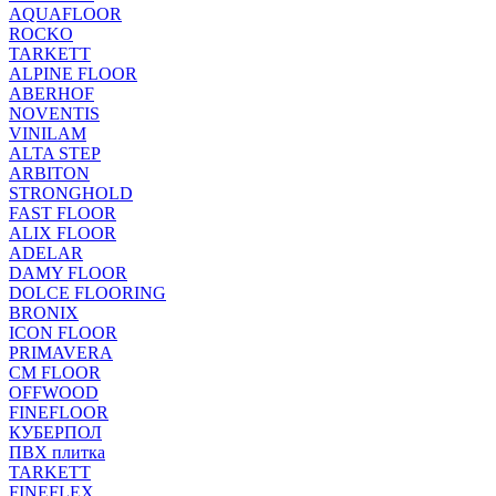
AQUAFLOOR
ROCKO
TARKETT
ALPINE FLOOR
ABERHOF
NOVENTIS
VINILAM
ALTA STEP
ARBITON
STRONGHOLD
FAST FLOOR
ALIX FLOOR
ADELAR
DAMY FLOOR
DOLCE FLOORING
BRONIX
ICON FLOOR
PRIMAVERA
CM FLOOR
OFFWOOD
FINEFLOOR
КУБЕРПОЛ
ПВХ плитка
TARKETT
FINEFLEX