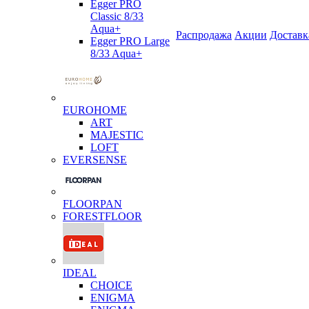
Egger PRO
Classic 8/33
Aqua+
Распродажа
Акции
Доставк
Egger PRO Large
8/33 Aqua+
EUROHOME
ART
MAJESTIC
LOFT
EVERSENSE
FLOORPAN
FORESTFLOOR
IDEAL
CHOICE
ENIGMA