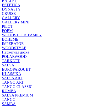
BALLET
ESTETICA
DYNASTY
CRUISE
GALLERY
GALLERY MINI
PILOT
POEM
WOODSTOCK FAMILY
BOHEME
IMPERATOR
WOODSTYLE
Паркетная доска
POLARWOOD
TARKETT
SALSA
EUROPARQUET
KLASSIKA
SALSA ART
TANGO ART
TANGO CLASSIC
RUMBA
SALSA PREMIUM
TANGO
SAMBA