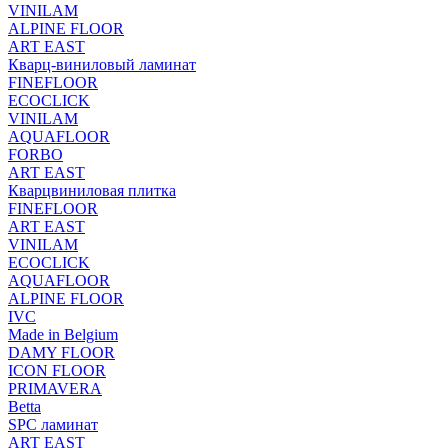
VINILAM
ALPINE FLOOR
ART EAST
Кварц-виниловый ламинат
FINEFLOOR
ECOCLICK
VINILAM
AQUAFLOOR
FORBO
ART EAST
Кварцвиниловая плитка
FINEFLOOR
ART EAST
VINILAM
ECOCLICK
AQUAFLOOR
ALPINE FLOOR
IVC
Made in Belgium
DAMY FLOOR
ICON FLOOR
PRIMAVERA
Betta
SPC ламинат
ART EAST