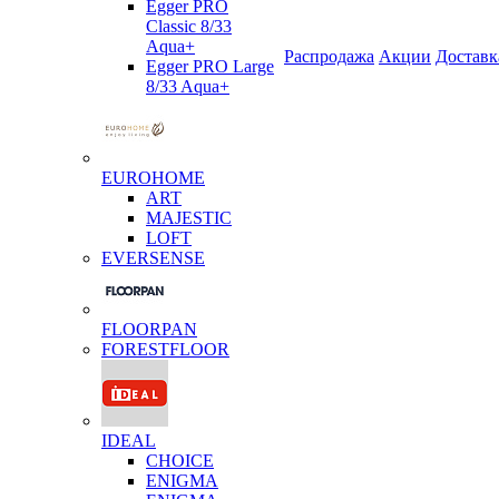
Egger PRO
Classic 8/33
Aqua+
Распродажа
Акции
Доставк
Egger PRO Large
8/33 Aqua+
EUROHOME
ART
MAJESTIC
LOFT
EVERSENSE
FLOORPAN
FORESTFLOOR
IDEAL
CHOICE
ENIGMA