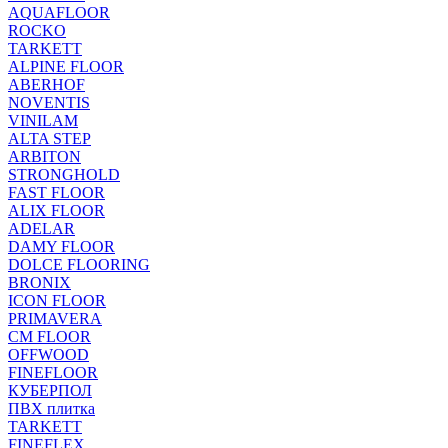
AQUAFLOOR
ROCKO
TARKETT
ALPINE FLOOR
ABERHOF
NOVENTIS
VINILAM
ALTA STEP
ARBITON
STRONGHOLD
FAST FLOOR
ALIX FLOOR
ADELAR
DAMY FLOOR
DOLCE FLOORING
BRONIX
ICON FLOOR
PRIMAVERA
CM FLOOR
OFFWOOD
FINEFLOOR
КУБЕРПОЛ
ПВХ плитка
TARKETT
FINEFLEX