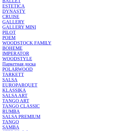
BALLET
ESTETICA
DYNASTY
CRUISE
GALLERY
GALLERY MINI
PILOT
POEM
WOODSTOCK FAMILY
BOHEME
IMPERATOR
WOODSTYLE
Паркетная доска
POLARWOOD
TARKETT
SALSA
EUROPARQUET
KLASSIKA
SALSA ART
TANGO ART
TANGO CLASSIC
RUMBA
SALSA PREMIUM
TANGO
SAMBA