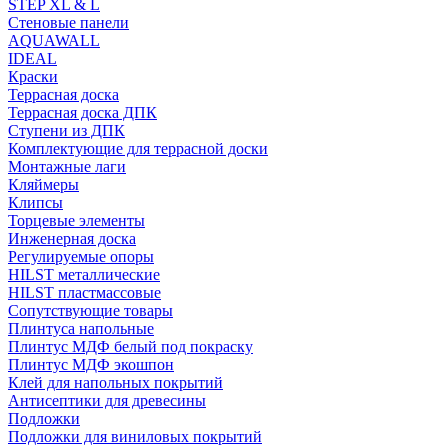
STEP XL & L
Стеновые панели
AQUAWALL
IDEAL
Краски
Террасная доска
Террасная доска ДПК
Ступени из ДПК
Комплектующие для террасной доски
Монтажные лаги
Кляймеры
Клипсы
Торцевые элементы
Инженерная доска
Регулируемые опоры
HILST металлические
HILST пластмассовые
Сопутствующие товары
Плинтуса напольные
Плинтус МДФ белый под покраску
Плинтус МДФ экошпон
Клей для напольных покрытий
Антисептики для древесины
Подложки
Подложки для виниловых покрытий