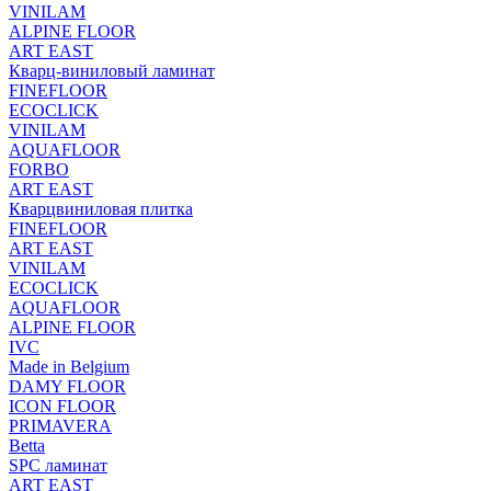
VINILAM
ALPINE FLOOR
ART EAST
Кварц-виниловый ламинат
FINEFLOOR
ECOCLICK
VINILAM
AQUAFLOOR
FORBO
ART EAST
Кварцвиниловая плитка
FINEFLOOR
ART EAST
VINILAM
ECOCLICK
AQUAFLOOR
ALPINE FLOOR
IVC
Made in Belgium
DAMY FLOOR
ICON FLOOR
PRIMAVERA
Betta
SPC ламинат
ART EAST