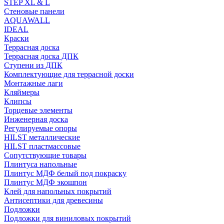
STEP XL & L
Стеновые панели
AQUAWALL
IDEAL
Краски
Террасная доска
Террасная доска ДПК
Ступени из ДПК
Комплектующие для террасной доски
Монтажные лаги
Кляймеры
Клипсы
Торцевые элементы
Инженерная доска
Регулируемые опоры
HILST металлические
HILST пластмассовые
Сопутствующие товары
Плинтуса напольные
Плинтус МДФ белый под покраску
Плинтус МДФ экошпон
Клей для напольных покрытий
Антисептики для древесины
Подложки
Подложки для виниловых покрытий