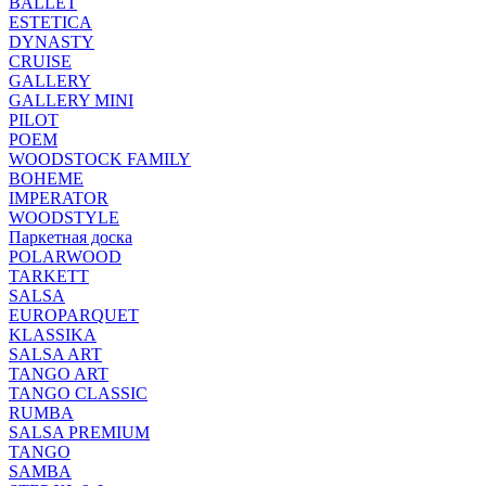
BALLET
ESTETICA
DYNASTY
CRUISE
GALLERY
GALLERY MINI
PILOT
POEM
WOODSTOCK FAMILY
BOHEME
IMPERATOR
WOODSTYLE
Паркетная доска
POLARWOOD
TARKETT
SALSA
EUROPARQUET
KLASSIKA
SALSA ART
TANGO ART
TANGO CLASSIC
RUMBA
SALSA PREMIUM
TANGO
SAMBA