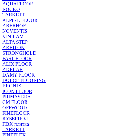
AQUAFLOOR
ROCKO
TARKETT
ALPINE FLOOR
ABERHOF
NOVENTIS
VINILAM
ALTA STEP
ARBITON
STRONGHOLD
FAST FLOOR
ALIX FLOOR
ADELAR
DAMY FLOOR
DOLCE FLOORING
BRONIX
ICON FLOOR
PRIMAVERA
CM FLOOR
OFFWOOD
FINEFLOOR
КУБЕРПОЛ
ПВХ плитка
TARKETT
FINEFLEX