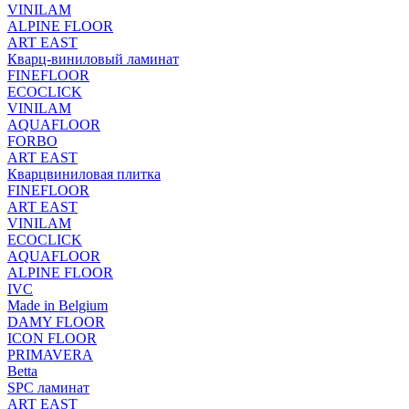
VINILAM
ALPINE FLOOR
ART EAST
Кварц-виниловый ламинат
FINEFLOOR
ECOCLICK
VINILAM
AQUAFLOOR
FORBO
ART EAST
Кварцвиниловая плитка
FINEFLOOR
ART EAST
VINILAM
ECOCLICK
AQUAFLOOR
ALPINE FLOOR
IVC
Made in Belgium
DAMY FLOOR
ICON FLOOR
PRIMAVERA
Betta
SPC ламинат
ART EAST