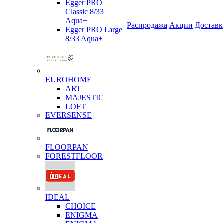
Egger PRO
Classic 8/33
Aqua+
Распродажа
Акции
Доставк
Egger PRO Large
8/33 Aqua+
EUROHOME
ART
MAJESTIC
LOFT
EVERSENSE
FLOORPAN
FORESTFLOOR
IDEAL
CHOICE
ENIGMA