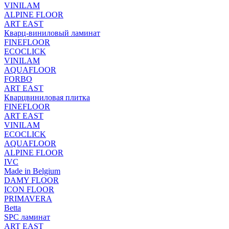
VINILAM
ALPINE FLOOR
ART EAST
Кварц-виниловый ламинат
FINEFLOOR
ECOCLICK
VINILAM
AQUAFLOOR
FORBO
ART EAST
Кварцвиниловая плитка
FINEFLOOR
ART EAST
VINILAM
ECOCLICK
AQUAFLOOR
ALPINE FLOOR
IVC
Made in Belgium
DAMY FLOOR
ICON FLOOR
PRIMAVERA
Betta
SPC ламинат
ART EAST