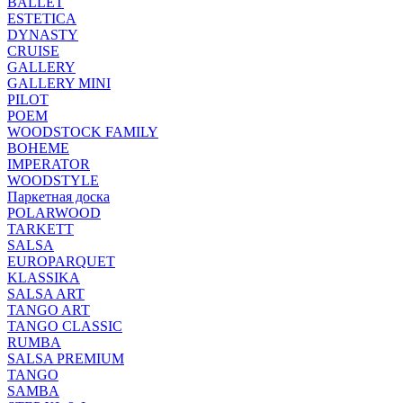
BALLET
ESTETICA
DYNASTY
CRUISE
GALLERY
GALLERY MINI
PILOT
POEM
WOODSTOCK FAMILY
BOHEME
IMPERATOR
WOODSTYLE
Паркетная доска
POLARWOOD
TARKETT
SALSA
EUROPARQUET
KLASSIKA
SALSA ART
TANGO ART
TANGO CLASSIC
RUMBA
SALSA PREMIUM
TANGO
SAMBA