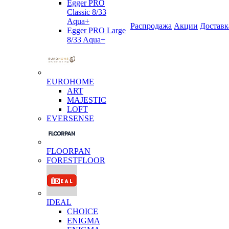
Egger PRO
Classic 8/33
Aqua+
Распродажа
Акции
Доставк
Egger PRO Large
8/33 Aqua+
EUROHOME
ART
MAJESTIC
LOFT
EVERSENSE
FLOORPAN
FORESTFLOOR
IDEAL
CHOICE
ENIGMA