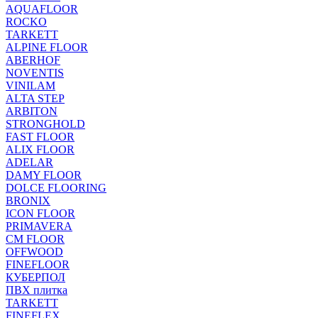
AQUAFLOOR
ROCKO
TARKETT
ALPINE FLOOR
ABERHOF
NOVENTIS
VINILAM
ALTA STEP
ARBITON
STRONGHOLD
FAST FLOOR
ALIX FLOOR
ADELAR
DAMY FLOOR
DOLCE FLOORING
BRONIX
ICON FLOOR
PRIMAVERA
CM FLOOR
OFFWOOD
FINEFLOOR
КУБЕРПОЛ
ПВХ плитка
TARKETT
FINEFLEX