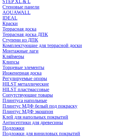
STEP XL & L
Стеновые панели
AQUAWALL
IDEAL
Краски
Террасная доска
Террасная доска ДПК
Ступени из ДПК
Комплектующие для террасной доски
Монтажные лаги
Кляймеры
Клипсы
Торцевые элементы
Инженерная доска
Регулируемые опоры
HILST металлические
HILST пластмассовые
Сопутствующие товары
Плинтуса напольные
Плинтус МДФ белый под покраску
Плинтус МДФ экошпон
Клей для напольных покрытий
Антисептики для древесины
Подложки
Подложки для виниловых покрытий