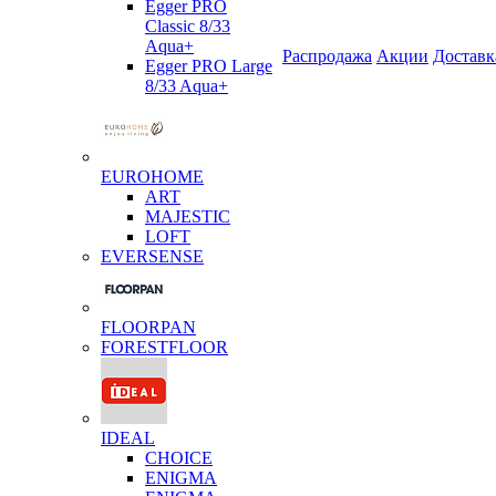
Egger PRO
Classic 8/33
Aqua+
Распродажа
Акции
Доставк
Egger PRO Large
8/33 Aqua+
EUROHOME
ART
MAJESTIC
LOFT
EVERSENSE
FLOORPAN
FORESTFLOOR
IDEAL
CHOICE
ENIGMA