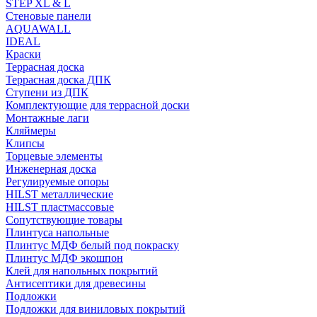
STEP XL & L
Стеновые панели
AQUAWALL
IDEAL
Краски
Террасная доска
Террасная доска ДПК
Ступени из ДПК
Комплектующие для террасной доски
Монтажные лаги
Кляймеры
Клипсы
Торцевые элементы
Инженерная доска
Регулируемые опоры
HILST металлические
HILST пластмассовые
Сопутствующие товары
Плинтуса напольные
Плинтус МДФ белый под покраску
Плинтус МДФ экошпон
Клей для напольных покрытий
Антисептики для древесины
Подложки
Подложки для виниловых покрытий