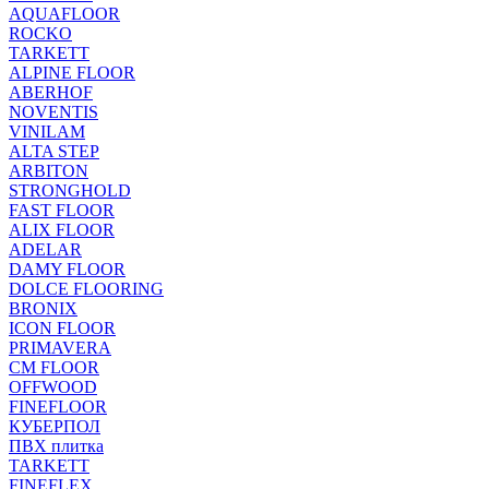
AQUAFLOOR
ROCKO
TARKETT
ALPINE FLOOR
ABERHOF
NOVENTIS
VINILAM
ALTA STEP
ARBITON
STRONGHOLD
FAST FLOOR
ALIX FLOOR
ADELAR
DAMY FLOOR
DOLCE FLOORING
BRONIX
ICON FLOOR
PRIMAVERA
CM FLOOR
OFFWOOD
FINEFLOOR
КУБЕРПОЛ
ПВХ плитка
TARKETT
FINEFLEX