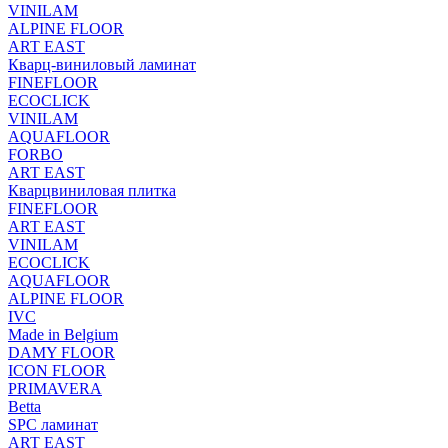
VINILAM
ALPINE FLOOR
ART EAST
Кварц-виниловый ламинат
FINEFLOOR
ECOCLICK
VINILAM
AQUAFLOOR
FORBO
ART EAST
Кварцвиниловая плитка
FINEFLOOR
ART EAST
VINILAM
ECOCLICK
AQUAFLOOR
ALPINE FLOOR
IVC
Made in Belgium
DAMY FLOOR
ICON FLOOR
PRIMAVERA
Betta
SPC ламинат
ART EAST