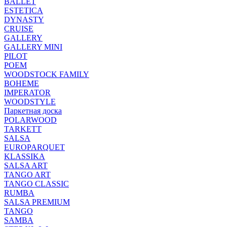
BALLET
ESTETICA
DYNASTY
CRUISE
GALLERY
GALLERY MINI
PILOT
POEM
WOODSTOCK FAMILY
BOHEME
IMPERATOR
WOODSTYLE
Паркетная доска
POLARWOOD
TARKETT
SALSA
EUROPARQUET
KLASSIKA
SALSA ART
TANGO ART
TANGO CLASSIC
RUMBA
SALSA PREMIUM
TANGO
SAMBA