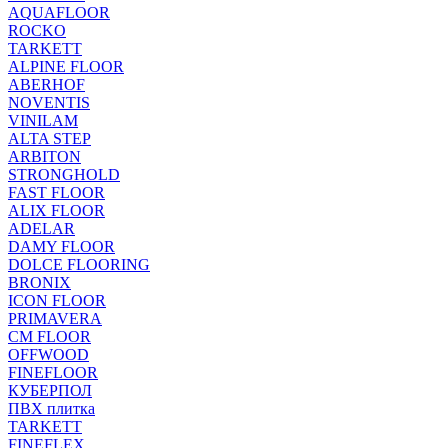
AQUAFLOOR
ROCKO
TARKETT
ALPINE FLOOR
ABERHOF
NOVENTIS
VINILAM
ALTA STEP
ARBITON
STRONGHOLD
FAST FLOOR
ALIX FLOOR
ADELAR
DAMY FLOOR
DOLCE FLOORING
BRONIX
ICON FLOOR
PRIMAVERA
CM FLOOR
OFFWOOD
FINEFLOOR
КУБЕРПОЛ
ПВХ плитка
TARKETT
FINEFLEX