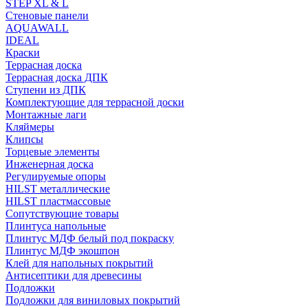
STEP XL & L
Стеновые панели
AQUAWALL
IDEAL
Краски
Террасная доска
Террасная доска ДПК
Ступени из ДПК
Комплектующие для террасной доски
Монтажные лаги
Кляймеры
Клипсы
Торцевые элементы
Инженерная доска
Регулируемые опоры
HILST металлические
HILST пластмассовые
Сопутствующие товары
Плинтуса напольные
Плинтус МДФ белый под покраску
Плинтус МДФ экошпон
Клей для напольных покрытий
Антисептики для древесины
Подложки
Подложки для виниловых покрытий