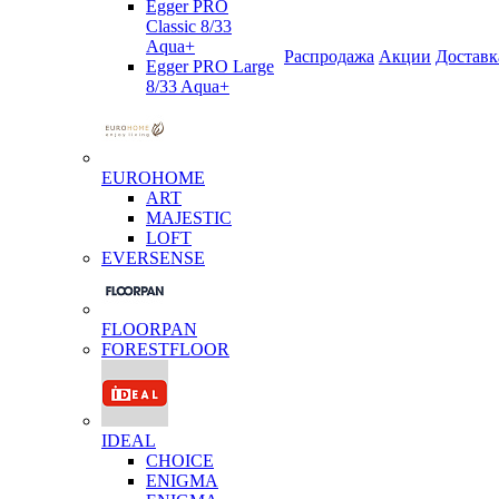
Egger PRO
Classic 8/33
Aqua+
Распродажа
Акции
Доставк
Egger PRO Large
8/33 Aqua+
EUROHOME
ART
MAJESTIC
LOFT
EVERSENSE
FLOORPAN
FORESTFLOOR
IDEAL
CHOICE
ENIGMA