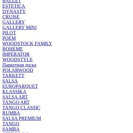
BALLET
ESTETICA
DYNASTY
CRUISE
GALLERY
GALLERY MINI
PILOT
POEM
WOODSTOCK FAMILY
BOHEME
IMPERATOR
WOODSTYLE
Паркетная доска
POLARWOOD
TARKETT
SALSA
EUROPARQUET
KLASSIKA
SALSA ART
TANGO ART
TANGO CLASSIC
RUMBA
SALSA PREMIUM
TANGO
SAMBA