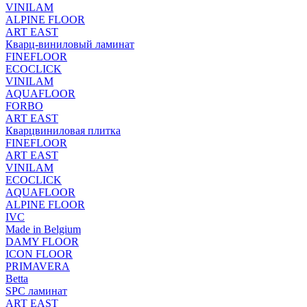
VINILAM
ALPINE FLOOR
ART EAST
Кварц-виниловый ламинат
FINEFLOOR
ECOCLICK
VINILAM
AQUAFLOOR
FORBO
ART EAST
Кварцвиниловая плитка
FINEFLOOR
ART EAST
VINILAM
ECOCLICK
AQUAFLOOR
ALPINE FLOOR
IVC
Made in Belgium
DAMY FLOOR
ICON FLOOR
PRIMAVERA
Betta
SPC ламинат
ART EAST