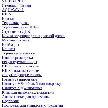
STEP XL & L
Стеновые панели
AQUAWALL
IDEAL
Краски
Террасная доска
Террасная доска ДПК
Ступени из ДПК
Комплектующие для террасной доски
Монтажные лаги
Кляймеры
Клипсы
Торцевые элементы
Инженерная доска
Регулируемые опоры
HILST металлические
HILST пластмассовые
Сопутствующие товары
Плинтуса напольные
Плинтус МДФ белый под покраску
Плинтус МДФ экошпон
Клей для напольных покрытий
Антисептики для древесины
Подложки
Подложки для виниловых покрытий