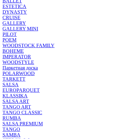
BALLET
ESTETICA
DYNASTY
CRUISE
GALLERY
GALLERY MINI
PILOT
POEM
WOODSTOCK FAMILY
BOHEME
IMPERATOR
WOODSTYLE
Паркетная доска
POLARWOOD
TARKETT
SALSA
EUROPARQUET
KLASSIKA
SALSA ART
TANGO ART
TANGO CLASSIC
RUMBA
SALSA PREMIUM
TANGO
SAMBA