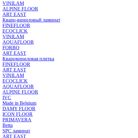
VINILAM
ALPINE FLOOR
ART EAST
Кварц-виниловый ламинат
FINEFLOOR
ECOCLICK
VINILAM
AQUAFLOOR
FORBO
ART EAST
Кварцвиниловая плитка
FINEFLOOR
ART EAST
VINILAM
ECOCLICK
AQUAFLOOR
ALPINE FLOOR
IVC
Made in Belgium
DAMY FLOOR
ICON FLOOR
PRIMAVERA
Betta
SPC ламинат
ART EAST