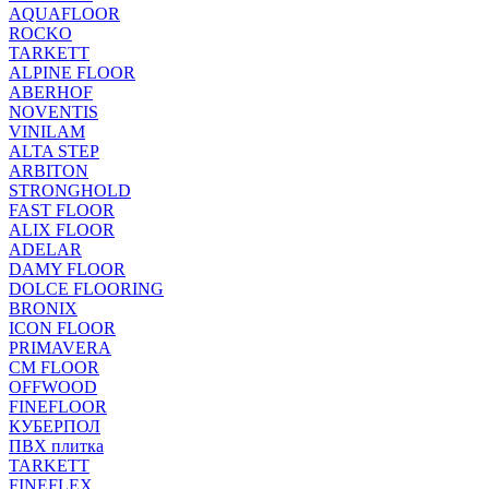
AQUAFLOOR
ROCKO
TARKETT
ALPINE FLOOR
ABERHOF
NOVENTIS
VINILAM
ALTA STEP
ARBITON
STRONGHOLD
FAST FLOOR
ALIX FLOOR
ADELAR
DAMY FLOOR
DOLCE FLOORING
BRONIX
ICON FLOOR
PRIMAVERA
CM FLOOR
OFFWOOD
FINEFLOOR
КУБЕРПОЛ
ПВХ плитка
TARKETT
FINEFLEX