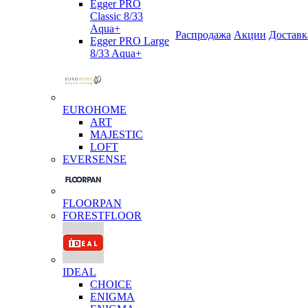
Egger PRO
Classic 8/33
Aqua+
Распродажа
Акции
Доставк
Egger PRO Large
8/33 Aqua+
EUROHOME
ART
MAJESTIC
LOFT
EVERSENSE
FLOORPAN
FORESTFLOOR
IDEAL
CHOICE
ENIGMA