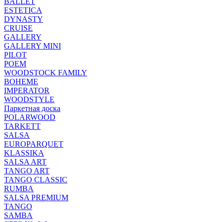
BALLET
ESTETICA
DYNASTY
CRUISE
GALLERY
GALLERY MINI
PILOT
POEM
WOODSTOCK FAMILY
BOHEME
IMPERATOR
WOODSTYLE
Паркетная доска
POLARWOOD
TARKETT
SALSA
EUROPARQUET
KLASSIKA
SALSA ART
TANGO ART
TANGO CLASSIC
RUMBA
SALSA PREMIUM
TANGO
SAMBA