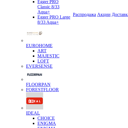
Egger PRO
Classic 8/33
Aqua+
Распродажа
Акции
Доставк
Egger PRO Large
8/33 Aqua+
EUROHOME
ART
MAJESTIC
LOFT
EVERSENSE
FLOORPAN
FORESTFLOOR
IDEAL
CHOICE
ENIGMA