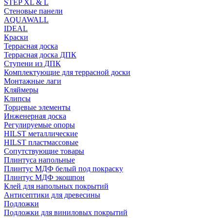
STEP XL & L
Стеновые панели
AQUAWALL
IDEAL
Краски
Террасная доска
Террасная доска ДПК
Ступени из ДПК
Комплектующие для террасной доски
Монтажные лаги
Кляймеры
Клипсы
Торцевые элементы
Инженерная доска
Регулируемые опоры
HILST металлические
HILST пластмассовые
Сопутствующие товары
Плинтуса напольные
Плинтус МДФ белый под покраску
Плинтус МДФ экошпон
Клей для напольных покрытий
Антисептики для древесины
Подложки
Подложки для виниловых покрытий