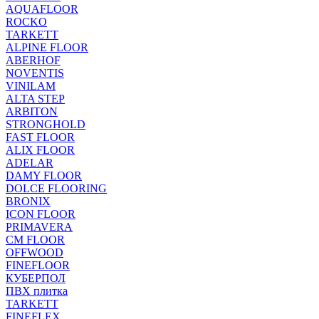
AQUAFLOOR
ROCKO
TARKETT
ALPINE FLOOR
ABERHOF
NOVENTIS
VINILAM
ALTA STEP
ARBITON
STRONGHOLD
FAST FLOOR
ALIX FLOOR
ADELAR
DAMY FLOOR
DOLCE FLOORING
BRONIX
ICON FLOOR
PRIMAVERA
CM FLOOR
OFFWOOD
FINEFLOOR
КУБЕРПОЛ
ПВХ плитка
TARKETT
FINEFLEX