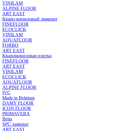
VINILAM
ALPINE FLOOR
ART EAST
Кварц-виниловый ламинат
FINEFLOOR
ECOCLICK
VINILAM
AQUAFLOOR
FORBO
ART EAST
Кварцвиниловая плитка
FINEFLOOR
ART EAST
VINILAM
ECOCLICK
AQUAFLOOR
ALPINE FLOOR
IVC
Made in Belgium
DAMY FLOOR
ICON FLOOR
PRIMAVERA
Betta
SPC ламинат
ART EAST