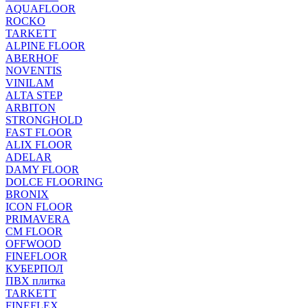
AQUAFLOOR
ROCKO
TARKETT
ALPINE FLOOR
ABERHOF
NOVENTIS
VINILAM
ALTA STEP
ARBITON
STRONGHOLD
FAST FLOOR
ALIX FLOOR
ADELAR
DAMY FLOOR
DOLCE FLOORING
BRONIX
ICON FLOOR
PRIMAVERA
CM FLOOR
OFFWOOD
FINEFLOOR
КУБЕРПОЛ
ПВХ плитка
TARKETT
FINEFLEX