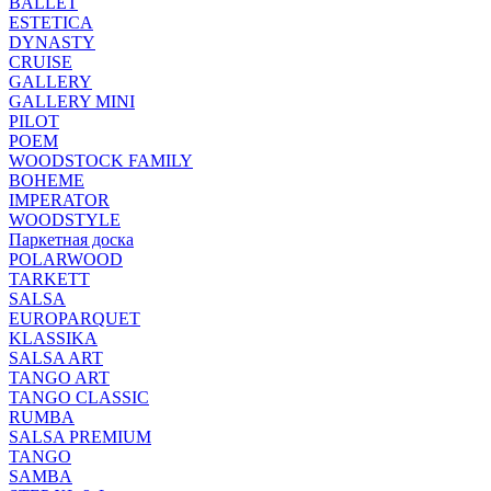
BALLET
ESTETICA
DYNASTY
CRUISE
GALLERY
GALLERY MINI
PILOT
POEM
WOODSTOCK FAMILY
BOHEME
IMPERATOR
WOODSTYLE
Паркетная доска
POLARWOOD
TARKETT
SALSA
EUROPARQUET
KLASSIKA
SALSA ART
TANGO ART
TANGO CLASSIC
RUMBA
SALSA PREMIUM
TANGO
SAMBA