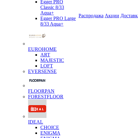
Egger PRO
Classic 8/33
Aqua+
Распродажа
Акции
Доставк
Egger PRO Large
8/33 Aqua+
EUROHOME
ART
MAJESTIC
LOFT
EVERSENSE
FLOORPAN
FORESTFLOOR
IDEAL
CHOICE
ENIGMA