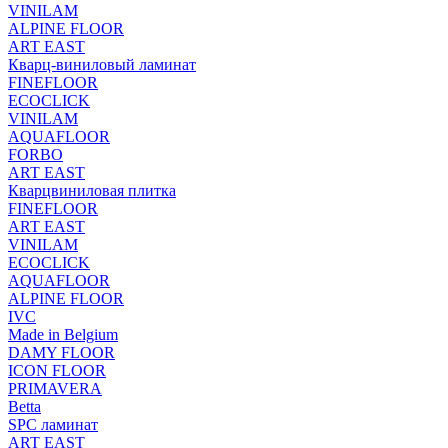
VINILAM
ALPINE FLOOR
ART EAST
Кварц-виниловый ламинат
FINEFLOOR
ECOCLICK
VINILAM
AQUAFLOOR
FORBO
ART EAST
Кварцвиниловая плитка
FINEFLOOR
ART EAST
VINILAM
ECOCLICK
AQUAFLOOR
ALPINE FLOOR
IVC
Made in Belgium
DAMY FLOOR
ICON FLOOR
PRIMAVERA
Betta
SPC ламинат
ART EAST