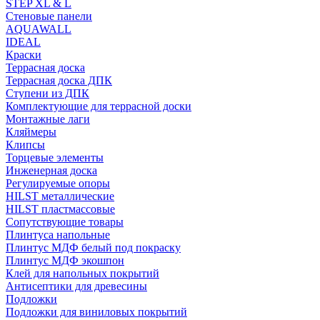
STEP XL & L
Стеновые панели
AQUAWALL
IDEAL
Краски
Террасная доска
Террасная доска ДПК
Ступени из ДПК
Комплектующие для террасной доски
Монтажные лаги
Кляймеры
Клипсы
Торцевые элементы
Инженерная доска
Регулируемые опоры
HILST металлические
HILST пластмассовые
Сопутствующие товары
Плинтуса напольные
Плинтус МДФ белый под покраску
Плинтус МДФ экошпон
Клей для напольных покрытий
Антисептики для древесины
Подложки
Подложки для виниловых покрытий