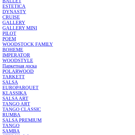
BALLET
ESTETICA
DYNASTY
CRUISE
GALLERY
GALLERY MINI
PILOT
POEM
WOODSTOCK FAMILY
BOHEME
IMPERATOR
WOODSTYLE
Паркетная доска
POLARWOOD
TARKETT
SALSA
EUROPARQUET
KLASSIKA
SALSA ART
TANGO ART
TANGO CLASSIC
RUMBA
SALSA PREMIUM
TANGO
SAMBA