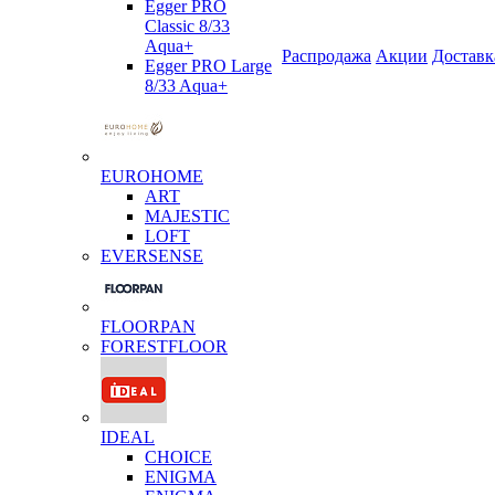
Egger PRO
Classic 8/33
Aqua+
Распродажа
Акции
Доставк
Egger PRO Large
8/33 Aqua+
EUROHOME
ART
MAJESTIC
LOFT
EVERSENSE
FLOORPAN
FORESTFLOOR
IDEAL
CHOICE
ENIGMA