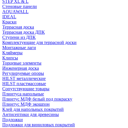
STEP XL & L
Стеновые панели
AQUAWALL
IDEAL
Краски
Террасная доска
Террасная доска ДПК
Ступени из ДПК
Комплектующие для террасной доски
Монтажные лаги
Кляймеры
Клипсы
Торцевые элементы
Инженерная доска
Регулируемые опоры
HILST металлические
HILST пластмассовые
Сопутствующие товары
Плинтуса напольные
Плинтус МДФ белый под покраску
Плинтус МДФ экошпон
Клей для напольных покрытий
Антисептики для древесины
Подложки
Подложки для виниловых покрытий