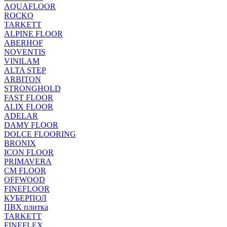
AQUAFLOOR
ROCKO
TARKETT
ALPINE FLOOR
ABERHOF
NOVENTIS
VINILAM
ALTA STEP
ARBITON
STRONGHOLD
FAST FLOOR
ALIX FLOOR
ADELAR
DAMY FLOOR
DOLCE FLOORING
BRONIX
ICON FLOOR
PRIMAVERA
CM FLOOR
OFFWOOD
FINEFLOOR
КУБЕРПОЛ
ПВХ плитка
TARKETT
FINEFLEX