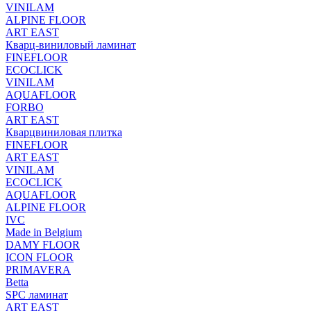
VINILAM
ALPINE FLOOR
ART EAST
Кварц-виниловый ламинат
FINEFLOOR
ECOCLICK
VINILAM
AQUAFLOOR
FORBO
ART EAST
Кварцвиниловая плитка
FINEFLOOR
ART EAST
VINILAM
ECOCLICK
AQUAFLOOR
ALPINE FLOOR
IVC
Made in Belgium
DAMY FLOOR
ICON FLOOR
PRIMAVERA
Betta
SPC ламинат
ART EAST