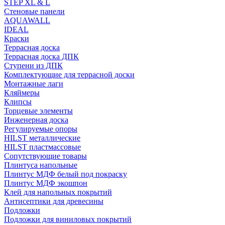
STEP XL & L
Стеновые панели
AQUAWALL
IDEAL
Краски
Террасная доска
Террасная доска ДПК
Ступени из ДПК
Комплектующие для террасной доски
Монтажные лаги
Кляймеры
Клипсы
Торцевые элементы
Инженерная доска
Регулируемые опоры
HILST металлические
HILST пластмассовые
Сопутствующие товары
Плинтуса напольные
Плинтус МДФ белый под покраску
Плинтус МДФ экошпон
Клей для напольных покрытий
Антисептики для древесины
Подложки
Подложки для виниловых покрытий