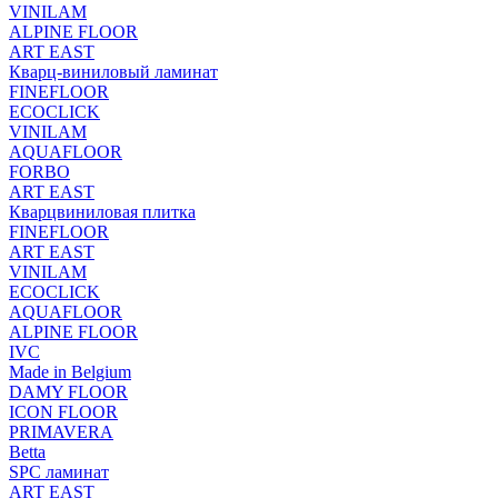
VINILAM
ALPINE FLOOR
ART EAST
Кварц-виниловый ламинат
FINEFLOOR
ECOCLICK
VINILAM
AQUAFLOOR
FORBO
ART EAST
Кварцвиниловая плитка
FINEFLOOR
ART EAST
VINILAM
ECOCLICK
AQUAFLOOR
ALPINE FLOOR
IVC
Made in Belgium
DAMY FLOOR
ICON FLOOR
PRIMAVERA
Betta
SPC ламинат
ART EAST