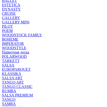
BALLET
ESTETICA
DYNASTY
CRUISE
GALLERY
GALLERY MINI
PILOT
POEM
WOODSTOCK FAMILY
BOHEME
IMPERATOR
WOODSTYLE
Паркетная доска
POLARWOOD
TARKETT
SALSA
EUROPARQUET
KLASSIKA
SALSA ART
TANGO ART
TANGO CLASSIC
RUMBA
SALSA PREMIUM
TANGO
SAMBA