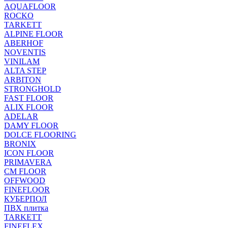
AQUAFLOOR
ROCKO
TARKETT
ALPINE FLOOR
ABERHOF
NOVENTIS
VINILAM
ALTA STEP
ARBITON
STRONGHOLD
FAST FLOOR
ALIX FLOOR
ADELAR
DAMY FLOOR
DOLCE FLOORING
BRONIX
ICON FLOOR
PRIMAVERA
CM FLOOR
OFFWOOD
FINEFLOOR
КУБЕРПОЛ
ПВХ плитка
TARKETT
FINEFLEX