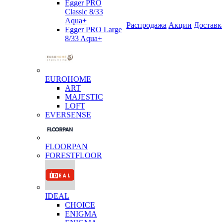
Egger PRO
Classic 8/33
Aqua+
Распродажа
Акции
Доставк
Egger PRO Large
8/33 Aqua+
EUROHOME
ART
MAJESTIC
LOFT
EVERSENSE
FLOORPAN
FORESTFLOOR
IDEAL
CHOICE
ENIGMA