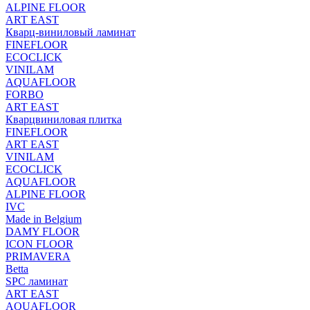
ALPINE FLOOR
ART EAST
Кварц-виниловый ламинат
FINEFLOOR
ECOCLICK
VINILAM
AQUAFLOOR
FORBO
ART EAST
Кварцвиниловая плитка
FINEFLOOR
ART EAST
VINILAM
ECOCLICK
AQUAFLOOR
ALPINE FLOOR
IVC
Made in Belgium
DAMY FLOOR
ICON FLOOR
PRIMAVERA
Betta
SPC ламинат
ART EAST
AQUAFLOOR