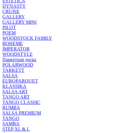
ESTETICA
DYNASTY
CRUISE
GALLERY
GALLERY MINI
PILOT
POEM
WOODSTOCK FAMILY
BOHEME
IMPERATOR
WOODSTYLE
Паркетная доска
POLARWOOD
TARKETT
SALSA
EUROPARQUET
KLASSIKA
SALSA ART
TANGO ART
TANGO CLASSIC
RUMBA
SALSA PREMIUM
TANGO
SAMBA
STEP XL & L