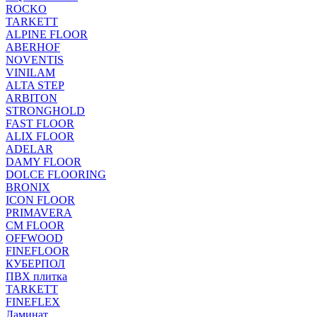
ROCKO
TARKETT
ALPINE FLOOR
ABERHOF
NOVENTIS
VINILAM
ALTA STEP
ARBITON
STRONGHOLD
FAST FLOOR
ALIX FLOOR
ADELAR
DAMY FLOOR
DOLCE FLOORING
BRONIX
ICON FLOOR
PRIMAVERA
CM FLOOR
OFFWOOD
FINEFLOOR
КУБЕРПОЛ
ПВХ плитка
TARKETT
FINEFLEX
Ламинат