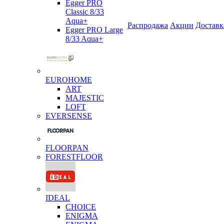
Egger PRO
Classic 8/33
Aqua+
Распродажа
Акции
Доставк
Egger PRO Large
8/33 Aqua+
EUROHOME
ART
MAJESTIC
LOFT
EVERSENSE
FLOORPAN
FORESTFLOOR
IDEAL
CHOICE
ENIGMA