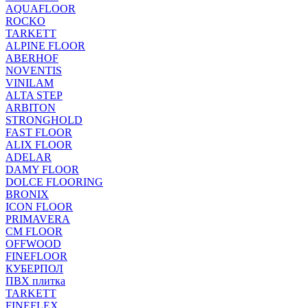
AQUAFLOOR
ROCKO
TARKETT
ALPINE FLOOR
ABERHOF
NOVENTIS
VINILAM
ALTA STEP
ARBITON
STRONGHOLD
FAST FLOOR
ALIX FLOOR
ADELAR
DAMY FLOOR
DOLCE FLOORING
BRONIX
ICON FLOOR
PRIMAVERA
CM FLOOR
OFFWOOD
FINEFLOOR
КУБЕРПОЛ
ПВХ плитка
TARKETT
FINEFLEX