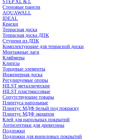
STEP XL & L
Стеновые панели
AQUAWALL
IDEAL
Краски
Террасная доска
Террасная доска ДПК
Ступени из ДПК
Комплектующие для террасной доски
Монтажные лаги
Кляймеры
Клипсы
Торцевые элементы
Инженерная доска
Регулируемые опоры
HILST металлические
HILST пластмассовые
Сопутствующие товары
Плинтуса напольные
Плинтус МДФ белый под покраску
Плинтус МДФ экошпон
Клей для напольных покрытий
Антисептики для древесины
Подложки
Подложки для виниловых покрытий