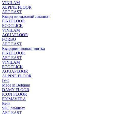
VINILAM
ALPINE FLOOR
ART EAST
Кварц-виниловый ламинат
FINEFLOOR
ECOCLICK
VINILAM
AQUAFLOOR
FORBO
ART EAST
Кварцвиниловая плитка
FINEFLOOR
ART EAST
VINILAM
ECOCLICK
AQUAFLOOR
ALPINE FLOOR
IVC
Made in Belgium
DAMY FLOOR
ICON FLOOR
PRIMAVERA
Betta
SPC ламинат
ART EAST