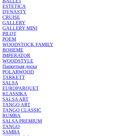
BALLET
ESTETICA
DYNASTY
CRUISE
GALLERY
GALLERY MINI
PILOT
POEM
WOODSTOCK FAMILY
BOHEME
IMPERATOR
WOODSTYLE
Паркетная доска
POLARWOOD
TARKETT
SALSA
EUROPARQUET
KLASSIKA
SALSA ART
TANGO ART
TANGO CLASSIC
RUMBA
SALSA PREMIUM
TANGO
SAMBA