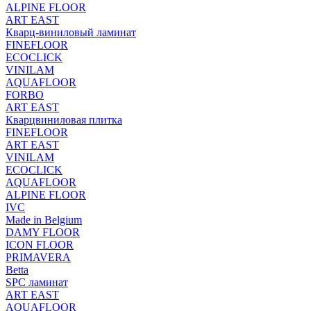
ALPINE FLOOR
ART EAST
Кварц-виниловый ламинат
FINEFLOOR
ECOCLICK
VINILAM
AQUAFLOOR
FORBO
ART EAST
Кварцвиниловая плитка
FINEFLOOR
ART EAST
VINILAM
ECOCLICK
AQUAFLOOR
ALPINE FLOOR
IVC
Made in Belgium
DAMY FLOOR
ICON FLOOR
PRIMAVERA
Betta
SPC ламинат
ART EAST
AQUAFLOOR