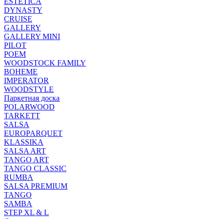
ESTETICA
DYNASTY
CRUISE
GALLERY
GALLERY MINI
PILOT
POEM
WOODSTOCK FAMILY
BOHEME
IMPERATOR
WOODSTYLE
Паркетная доска
POLARWOOD
TARKETT
SALSA
EUROPARQUET
KLASSIKA
SALSA ART
TANGO ART
TANGO CLASSIC
RUMBA
SALSA PREMIUM
TANGO
SAMBA
STEP XL & L