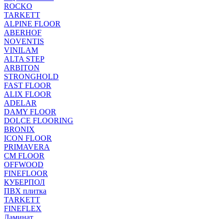
ROCKO
TARKETT
ALPINE FLOOR
ABERHOF
NOVENTIS
VINILAM
ALTA STEP
ARBITON
STRONGHOLD
FAST FLOOR
ALIX FLOOR
ADELAR
DAMY FLOOR
DOLCE FLOORING
BRONIX
ICON FLOOR
PRIMAVERA
CM FLOOR
OFFWOOD
FINEFLOOR
КУБЕРПОЛ
ПВХ плитка
TARKETT
FINEFLEX
Ламинат