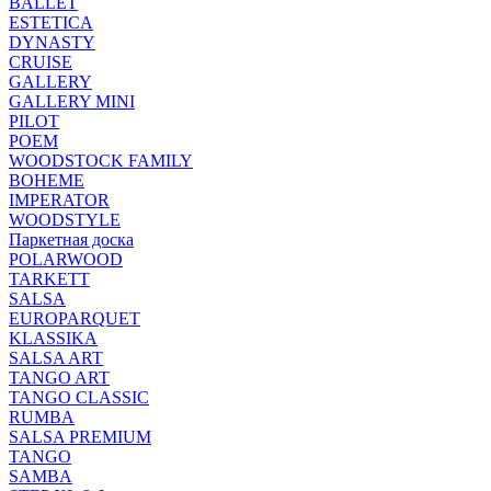
BALLET
ESTETICA
DYNASTY
CRUISE
GALLERY
GALLERY MINI
PILOT
POEM
WOODSTOCK FAMILY
BOHEME
IMPERATOR
WOODSTYLE
Паркетная доска
POLARWOOD
TARKETT
SALSA
EUROPARQUET
KLASSIKA
SALSA ART
TANGO ART
TANGO CLASSIC
RUMBA
SALSA PREMIUM
TANGO
SAMBA