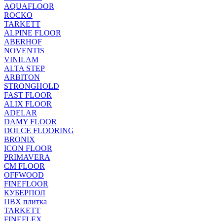
AQUAFLOOR
ROCKO
TARKETT
ALPINE FLOOR
ABERHOF
NOVENTIS
VINILAM
ALTA STEP
ARBITON
STRONGHOLD
FAST FLOOR
ALIX FLOOR
ADELAR
DAMY FLOOR
DOLCE FLOORING
BRONIX
ICON FLOOR
PRIMAVERA
CM FLOOR
OFFWOOD
FINEFLOOR
КУБЕРПОЛ
ПВХ плитка
TARKETT
FINEFLEX