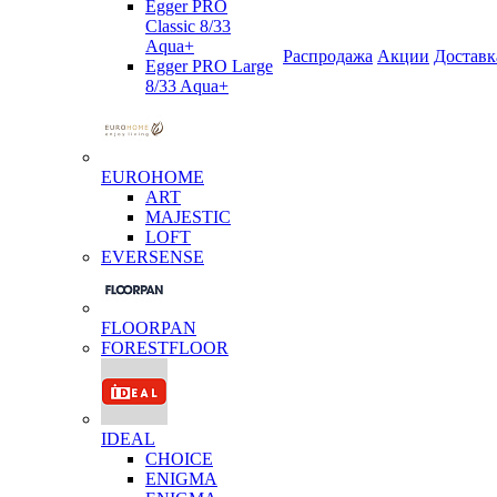
Egger PRO
Classic 8/33
Aqua+
Распродажа
Акции
Доставк
Egger PRO Large
8/33 Aqua+
EUROHOME
ART
MAJESTIC
LOFT
EVERSENSE
FLOORPAN
FORESTFLOOR
IDEAL
CHOICE
ENIGMA