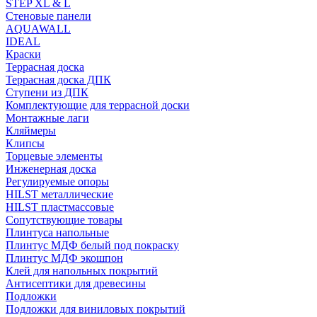
STEP XL & L
Стеновые панели
AQUAWALL
IDEAL
Краски
Террасная доска
Террасная доска ДПК
Ступени из ДПК
Комплектующие для террасной доски
Монтажные лаги
Кляймеры
Клипсы
Торцевые элементы
Инженерная доска
Регулируемые опоры
HILST металлические
HILST пластмассовые
Сопутствующие товары
Плинтуса напольные
Плинтус МДФ белый под покраску
Плинтус МДФ экошпон
Клей для напольных покрытий
Антисептики для древесины
Подложки
Подложки для виниловых покрытий