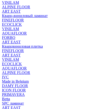
VINILAM
ALPINE FLOOR
ART EAST
Кварц-виниловый ламинат
FINEFLOOR
ECOCLICK
VINILAM
AQUAFLOOR
FORBO
ART EAST
Кварцвиниловая плитка
FINEFLOOR
ART EAST
VINILAM
ECOCLICK
AQUAFLOOR
ALPINE FLOOR
IVC
Made in Belgium
DAMY FLOOR
ICON FLOOR
PRIMAVERA
Betta
SPC ламинат
ART EAST