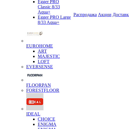
Egger PRO
Classic 8/33
Aqua+
Распродажа
Акции
Доставк
Egger PRO Large
8/33 Aqua+
EUROHOME
ART
MAJESTIC
LOFT
EVERSENSE
FLOORPAN
FORESTFLOOR
IDEAL
CHOICE
ENIGMA