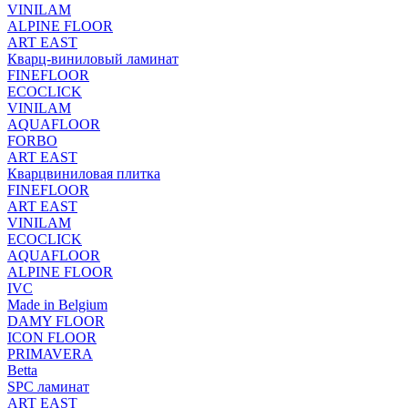
VINILAM
ALPINE FLOOR
ART EAST
Кварц-виниловый ламинат
FINEFLOOR
ECOCLICK
VINILAM
AQUAFLOOR
FORBO
ART EAST
Кварцвиниловая плитка
FINEFLOOR
ART EAST
VINILAM
ECOCLICK
AQUAFLOOR
ALPINE FLOOR
IVC
Made in Belgium
DAMY FLOOR
ICON FLOOR
PRIMAVERA
Betta
SPC ламинат
ART EAST