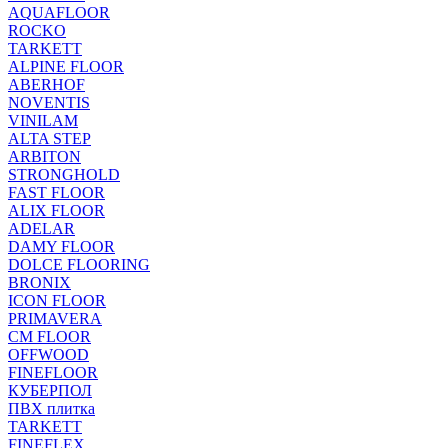
AQUAFLOOR
ROCKO
TARKETT
ALPINE FLOOR
ABERHOF
NOVENTIS
VINILAM
ALTA STEP
ARBITON
STRONGHOLD
FAST FLOOR
ALIX FLOOR
ADELAR
DAMY FLOOR
DOLCE FLOORING
BRONIX
ICON FLOOR
PRIMAVERA
CM FLOOR
OFFWOOD
FINEFLOOR
КУБЕРПОЛ
ПВХ плитка
TARKETT
FINEFLEX