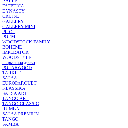
BALLET
ESTETICA
DYNASTY
CRUISE
GALLERY
GALLERY MINI
PILOT
POEM
WOODSTOCK FAMILY
BOHEME
IMPERATOR
WOODSTYLE
Паркетная доска
POLARWOOD
TARKETT
SALSA
EUROPARQUET
KLASSIKA
SALSA ART
TANGO ART
TANGO CLASSIC
RUMBA
SALSA PREMIUM
TANGO
SAMBA