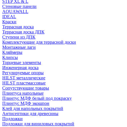
STEP XL & L
Стеновые панели
AQUAWALL
IDEAL
Краски
Террасная доска
Террасная доска ДПК
Ступени из ДПК
Комплектующие для террасной доски
Монтажные лаги
Кляймеры
Клипсы
Торцевые элементы
Инженерная доска
Регулируемые опоры
HILST металлические
HILST пластмассовые
Сопутствующие товары
Плинтуса напольные
Плинтус МДФ белый под покраску
Плинтус МДФ экошпон
Клей для напольных покрытий
Антисептики для древесины
Подложки
Подложки для виниловых покрытий