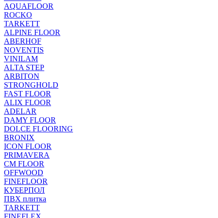
AQUAFLOOR
ROCKO
TARKETT
ALPINE FLOOR
ABERHOF
NOVENTIS
VINILAM
ALTA STEP
ARBITON
STRONGHOLD
FAST FLOOR
ALIX FLOOR
ADELAR
DAMY FLOOR
DOLCE FLOORING
BRONIX
ICON FLOOR
PRIMAVERA
CM FLOOR
OFFWOOD
FINEFLOOR
КУБЕРПОЛ
ПВХ плитка
TARKETT
FINEFLEX