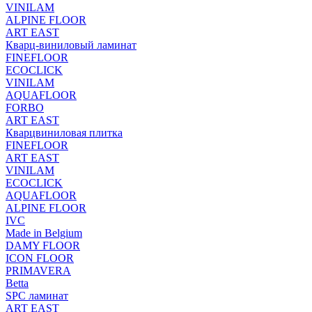
VINILAM
ALPINE FLOOR
ART EAST
Кварц-виниловый ламинат
FINEFLOOR
ECOCLICK
VINILAM
AQUAFLOOR
FORBO
ART EAST
Кварцвиниловая плитка
FINEFLOOR
ART EAST
VINILAM
ECOCLICK
AQUAFLOOR
ALPINE FLOOR
IVC
Made in Belgium
DAMY FLOOR
ICON FLOOR
PRIMAVERA
Betta
SPC ламинат
ART EAST