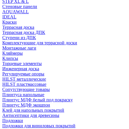
STEP XL & L
Стеновые панели
AQUAWALL
IDEAL
Краски
Террасная доска
Террасная доска ДПК
Ступени из ДПК
Комплектующие для террасной доски
Монтажные лаги
Кляймеры
Клипсы
Торцевые элементы
Инженерная доска
Регулируемые опоры
HILST металлические
HILST пластмассовые
Сопутствующие товары
Плинтуса напольные
Плинтус МДФ белый под покраску
Плинтус МДФ экошпон
Клей для напольных покрытий
Антисептики для древесины
Подложки
Подложки для виниловых покрытий