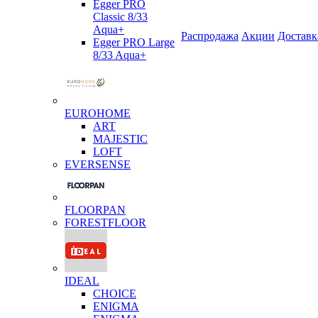
Egger PRO
Classic 8/33
Aqua+
Распродажа
Акции
Доставк
Egger PRO Large
8/33 Aqua+
EUROHOME
ART
MAJESTIC
LOFT
EVERSENSE
FLOORPAN
FORESTFLOOR
IDEAL
CHOICE
ENIGMA