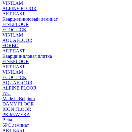
VINILAM
ALPINE FLOOR
ART EAST
Кварц-виниловый ламинат
FINEFLOOR
ECOCLICK
VINILAM
AQUAFLOOR
FORBO
ART EAST
Кварцвиниловая плитка
FINEFLOOR
ART EAST
VINILAM
ECOCLICK
AQUAFLOOR
ALPINE FLOOR
IVC
Made in Belgium
DAMY FLOOR
ICON FLOOR
PRIMAVERA
Betta
SPC ламинат
ART EAST