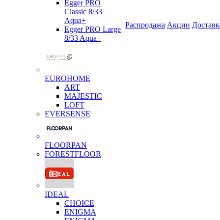
Egger PRO
Classic 8/33
Aqua+
Распродажа
Акции
Доставк
Egger PRO Large
8/33 Aqua+
EUROHOME
ART
MAJESTIC
LOFT
EVERSENSE
FLOORPAN
FORESTFLOOR
IDEAL
CHOICE
ENIGMA