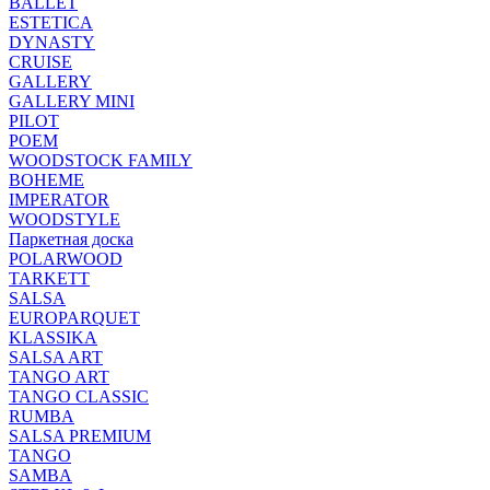
BALLET
ESTETICA
DYNASTY
CRUISE
GALLERY
GALLERY MINI
PILOT
POEM
WOODSTOCK FAMILY
BOHEME
IMPERATOR
WOODSTYLE
Паркетная доска
POLARWOOD
TARKETT
SALSA
EUROPARQUET
KLASSIKA
SALSA ART
TANGO ART
TANGO CLASSIC
RUMBA
SALSA PREMIUM
TANGO
SAMBA