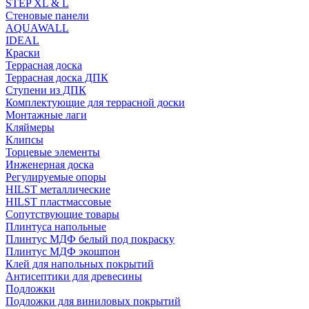
STEP XL & L
Стеновые панели
AQUAWALL
IDEAL
Краски
Террасная доска
Террасная доска ДПК
Ступени из ДПК
Комплектующие для террасной доски
Монтажные лаги
Кляймеры
Клипсы
Торцевые элементы
Инженерная доска
Регулируемые опоры
HILST металлические
HILST пластмассовые
Сопутствующие товары
Плинтуса напольные
Плинтус МДФ белый под покраску
Плинтус МДФ экошпон
Клей для напольных покрытий
Антисептики для древесины
Подложки
Подложки для виниловых покрытий