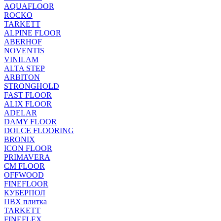
AQUAFLOOR
ROCKO
TARKETT
ALPINE FLOOR
ABERHOF
NOVENTIS
VINILAM
ALTA STEP
ARBITON
STRONGHOLD
FAST FLOOR
ALIX FLOOR
ADELAR
DAMY FLOOR
DOLCE FLOORING
BRONIX
ICON FLOOR
PRIMAVERA
CM FLOOR
OFFWOOD
FINEFLOOR
КУБЕРПОЛ
ПВХ плитка
TARKETT
FINEFLEX