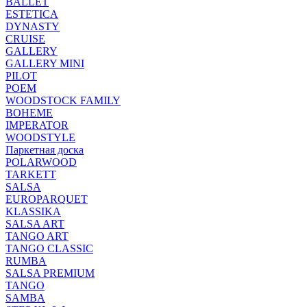
BALLET
ESTETICA
DYNASTY
CRUISE
GALLERY
GALLERY MINI
PILOT
POEM
WOODSTOCK FAMILY
BOHEME
IMPERATOR
WOODSTYLE
Паркетная доска
POLARWOOD
TARKETT
SALSA
EUROPARQUET
KLASSIKA
SALSA ART
TANGO ART
TANGO CLASSIC
RUMBA
SALSA PREMIUM
TANGO
SAMBA