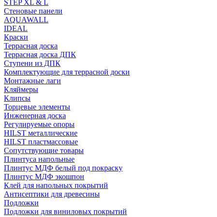
STEP XL & L
Стеновые панели
AQUAWALL
IDEAL
Краски
Террасная доска
Террасная доска ДПК
Ступени из ДПК
Комплектующие для террасной доски
Монтажные лаги
Кляймеры
Клипсы
Торцевые элементы
Инженерная доска
Регулируемые опоры
HILST металлические
HILST пластмассовые
Сопутствующие товары
Плинтуса напольные
Плинтус МДФ белый под покраску
Плинтус МДФ экошпон
Клей для напольных покрытий
Антисептики для древесины
Подложки
Подложки для виниловых покрытий