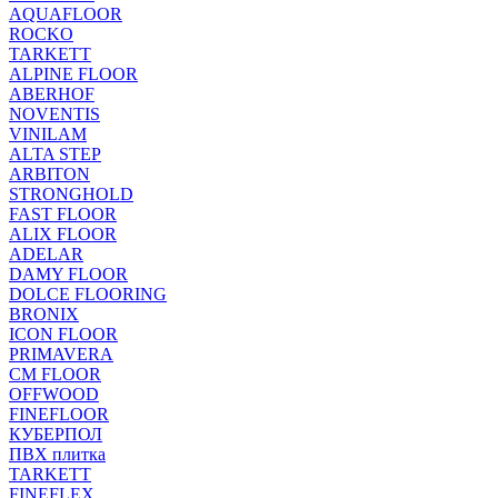
AQUAFLOOR
ROCKO
TARKETT
ALPINE FLOOR
ABERHOF
NOVENTIS
VINILAM
ALTA STEP
ARBITON
STRONGHOLD
FAST FLOOR
ALIX FLOOR
ADELAR
DAMY FLOOR
DOLCE FLOORING
BRONIX
ICON FLOOR
PRIMAVERA
CM FLOOR
OFFWOOD
FINEFLOOR
КУБЕРПОЛ
ПВХ плитка
TARKETT
FINEFLEX