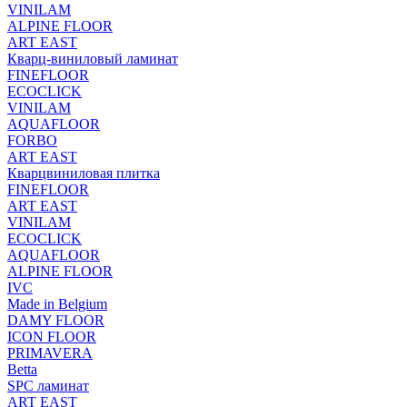
VINILAM
ALPINE FLOOR
ART EAST
Кварц-виниловый ламинат
FINEFLOOR
ECOCLICK
VINILAM
AQUAFLOOR
FORBO
ART EAST
Кварцвиниловая плитка
FINEFLOOR
ART EAST
VINILAM
ECOCLICK
AQUAFLOOR
ALPINE FLOOR
IVC
Made in Belgium
DAMY FLOOR
ICON FLOOR
PRIMAVERA
Betta
SPC ламинат
ART EAST