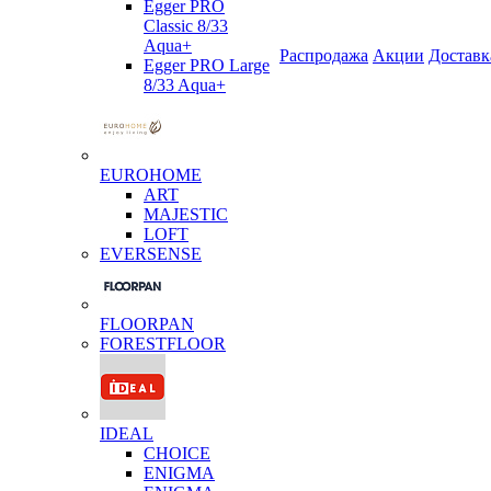
Egger PRO
Classic 8/33
Aqua+
Распродажа
Акции
Доставк
Egger PRO Large
8/33 Aqua+
EUROHOME
ART
MAJESTIC
LOFT
EVERSENSE
FLOORPAN
FORESTFLOOR
IDEAL
CHOICE
ENIGMA