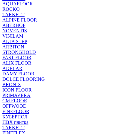
AQUAFLOOR
ROCKO
TARKETT
ALPINE FLOOR
ABERHOF
NOVENTIS
VINILAM
ALTA STEP
ARBITON
STRONGHOLD
FAST FLOOR
ALIX FLOOR
ADELAR
DAMY FLOOR
DOLCE FLOORING
BRONIX
ICON FLOOR
PRIMAVERA
CM FLOOR
OFFWOOD
FINEFLOOR
КУБЕРПОЛ
ПВХ плитка
TARKETT
FINEFLEX