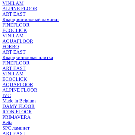
VINILAM
ALPINE FLOOR
ART EAST
Кварц-виниловый ламинат
FINEFLOOR
ECOCLICK
VINILAM
AQUAFLOOR
FORBO
ART EAST
Кварцвиниловая плитка
FINEFLOOR
ART EAST
VINILAM
ECOCLICK
AQUAFLOOR
ALPINE FLOOR
IVC
Made in Belgium
DAMY FLOOR
ICON FLOOR
PRIMAVERA
Betta
SPC ламинат
ART EAST