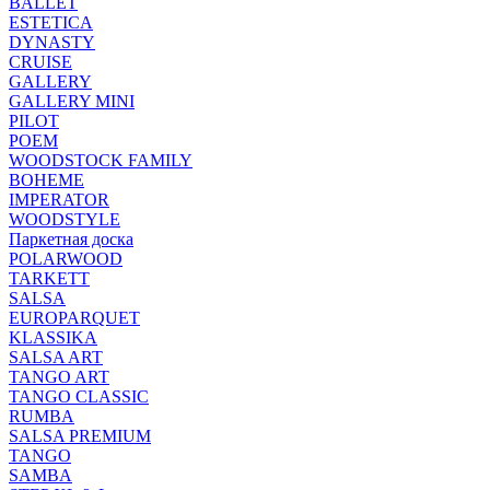
BALLET
ESTETICA
DYNASTY
CRUISE
GALLERY
GALLERY MINI
PILOT
POEM
WOODSTOCK FAMILY
BOHEME
IMPERATOR
WOODSTYLE
Паркетная доска
POLARWOOD
TARKETT
SALSA
EUROPARQUET
KLASSIKA
SALSA ART
TANGO ART
TANGO CLASSIC
RUMBA
SALSA PREMIUM
TANGO
SAMBA