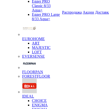
Egger PRO
Classic 8/33
Aqua+
Распродажа
Акции
Доставк
Egger PRO Large
8/33 Aqua+
EUROHOME
ART
MAJESTIC
LOFT
EVERSENSE
FLOORPAN
FORESTFLOOR
IDEAL
CHOICE
ENIGMA