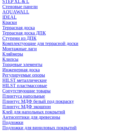
STEP XL & L
Стеновые панели
AQUAWALL
IDEAL
Краски
Террасная доска
Террасная доска ДПК
Ступени из ДПК
Комплектующие для террасной доски
Монтажные лаги
Кляймеры
Клипсы
Торцевые элементы
Инженерная доска
Регулируемые опоры
HILST металлические
HILST пластмассовые
Сопутствующие товары
Плинтуса напольные
Плинтус МДФ белый под покраску
Плинтус МДФ экошпон
Клей для напольных покрытий
Антисептики для древесины
Подложки
Подложки для виниловых покрытий