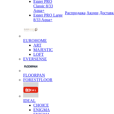
Egger PRO
Classic 8/33
Aqua+
Распродажа
Акции
Доставк
Egger PRO Large
8/33 Aqua+
EUROHOME
ART
MAJESTIC
LOFT
EVERSENSE
FLOORPAN
FORESTFLOOR
IDEAL
CHOICE
ENIGMA