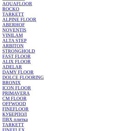
AQUAFLOOR
ROCKO
TARKETT
ALPINE FLOOR
ABERHOF
NOVENTIS
VINILAM
ALTA STEP
ARBITON
STRONGHOLD
FAST FLOOR
ALIX FLOOR
ADELAR
DAMY FLOOR
DOLCE FLOORING
BRONIX
ICON FLOOR
PRIMAVERA
CM FLOOR
OFFWOOD
FINEFLOOR
КУБЕРПОЛ
ПВХ плитка
TARKETT
FINEFLEX