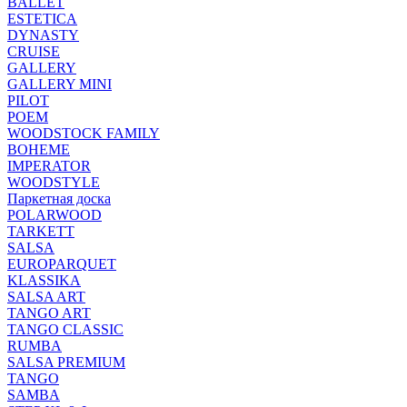
BALLET
ESTETICA
DYNASTY
CRUISE
GALLERY
GALLERY MINI
PILOT
POEM
WOODSTOCK FAMILY
BOHEME
IMPERATOR
WOODSTYLE
Паркетная доска
POLARWOOD
TARKETT
SALSA
EUROPARQUET
KLASSIKA
SALSA ART
TANGO ART
TANGO CLASSIC
RUMBA
SALSA PREMIUM
TANGO
SAMBA