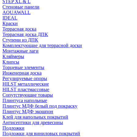
STEP XL & L
Стеновые панели
AQUAWALL
IDEAL
Краски
Террасная доска
Террасная доска ДПК
Ступени из ДПК
Комплектующие для террасной доски
Монтажные лаги
Кляймеры
Клипсы
Торцевые элементы
Инженерная доска
Регулируемые опоры
HILST металлические
HILST пластмассовые
Сопутствующие товары
Плинтуса напольные
Плинтус МДФ белый под покраску
Плинтус МДФ экошпон
Клей для напольных покрытий
Антисептики для древесины
Подложки
Подложки для виниловых покрытий