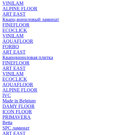
VINILAM
ALPINE FLOOR
ART EAST
Кварц-виниловый ламинат
FINEFLOOR
ECOCLICK
VINILAM
AQUAFLOOR
FORBO
ART EAST
Кварцвиниловая плитка
FINEFLOOR
ART EAST
VINILAM
ECOCLICK
AQUAFLOOR
ALPINE FLOOR
IVC
Made in Belgium
DAMY FLOOR
ICON FLOOR
PRIMAVERA
Betta
SPC ламинат
ART EAST