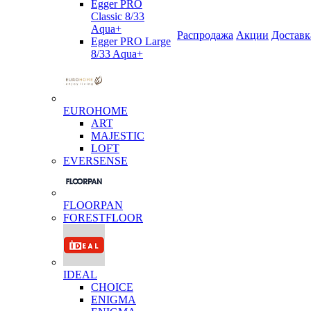
Egger PRO
Classic 8/33
Aqua+
Распродажа
Акции
Доставк
Egger PRO Large
8/33 Aqua+
EUROHOME
ART
MAJESTIC
LOFT
EVERSENSE
FLOORPAN
FORESTFLOOR
IDEAL
CHOICE
ENIGMA