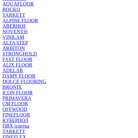
AQUAFLOOR
ROCKO
TARKETT
ALPINE FLOOR
ABERHOF
NOVENTIS
VINILAM
ALTA STEP
ARBITON
STRONGHOLD
FAST FLOOR
ALIX FLOOR
ADELAR
DAMY FLOOR
DOLCE FLOORING
BRONIX
ICON FLOOR
PRIMAVERA
CM FLOOR
OFFWOOD
FINEFLOOR
КУБЕРПОЛ
ПВХ плитка
TARKETT
FINEFLEX