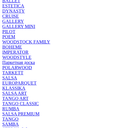
BALLET
ESTETICA
DYNASTY
CRUISE
GALLERY
GALLERY MINI
PILOT
POEM
WOODSTOCK FAMILY
BOHEME
IMPERATOR
WOODSTYLE
Паркетная доска
POLARWOOD
TARKETT
SALSA
EUROPARQUET
KLASSIKA
SALSA ART
TANGO ART
TANGO CLASSIC
RUMBA
SALSA PREMIUM
TANGO
SAMBA