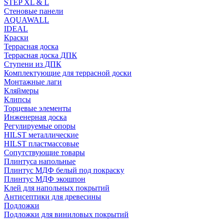
STEP XL & L
Стеновые панели
AQUAWALL
IDEAL
Краски
Террасная доска
Террасная доска ДПК
Ступени из ДПК
Комплектующие для террасной доски
Монтажные лаги
Кляймеры
Клипсы
Торцевые элементы
Инженерная доска
Регулируемые опоры
HILST металлические
HILST пластмассовые
Сопутствующие товары
Плинтуса напольные
Плинтус МДФ белый под покраску
Плинтус МДФ экошпон
Клей для напольных покрытий
Антисептики для древесины
Подложки
Подложки для виниловых покрытий