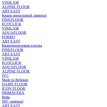
VINILAM
ALPINE FLOOR
ART EAST
Кварц-виниловый ламинат
FINEFLOOR
ECOCLICK
VINILAM
AQUAFLOOR
FORBO
ART EAST
Кварцвиниловая плитка
FINEFLOOR
ART EAST
VINILAM
ECOCLICK
AQUAFLOOR
ALPINE FLOOR
IVC
Made in Belgium
DAMY FLOOR
ICON FLOOR
PRIMAVERA
Betta
SPC ламинат
ART EAST