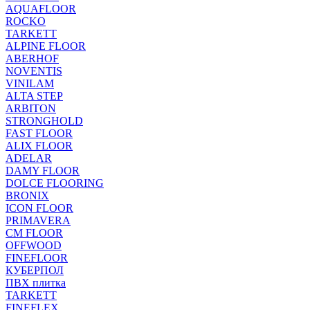
AQUAFLOOR
ROCKO
TARKETT
ALPINE FLOOR
ABERHOF
NOVENTIS
VINILAM
ALTA STEP
ARBITON
STRONGHOLD
FAST FLOOR
ALIX FLOOR
ADELAR
DAMY FLOOR
DOLCE FLOORING
BRONIX
ICON FLOOR
PRIMAVERA
CM FLOOR
OFFWOOD
FINEFLOOR
КУБЕРПОЛ
ПВХ плитка
TARKETT
FINEFLEX