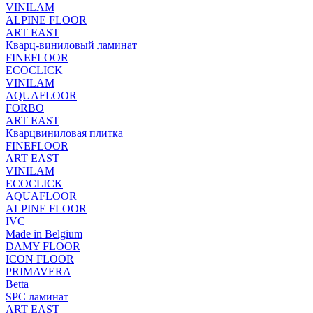
VINILAM
ALPINE FLOOR
ART EAST
Кварц-виниловый ламинат
FINEFLOOR
ECOCLICK
VINILAM
AQUAFLOOR
FORBO
ART EAST
Кварцвиниловая плитка
FINEFLOOR
ART EAST
VINILAM
ECOCLICK
AQUAFLOOR
ALPINE FLOOR
IVC
Made in Belgium
DAMY FLOOR
ICON FLOOR
PRIMAVERA
Betta
SPC ламинат
ART EAST