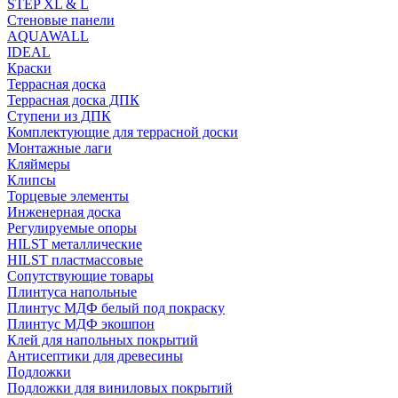
STEP XL & L
Стеновые панели
AQUAWALL
IDEAL
Краски
Террасная доска
Террасная доска ДПК
Ступени из ДПК
Комплектующие для террасной доски
Монтажные лаги
Кляймеры
Клипсы
Торцевые элементы
Инженерная доска
Регулируемые опоры
HILST металлические
HILST пластмассовые
Сопутствующие товары
Плинтуса напольные
Плинтус МДФ белый под покраску
Плинтус МДФ экошпон
Клей для напольных покрытий
Антисептики для древесины
Подложки
Подложки для виниловых покрытий