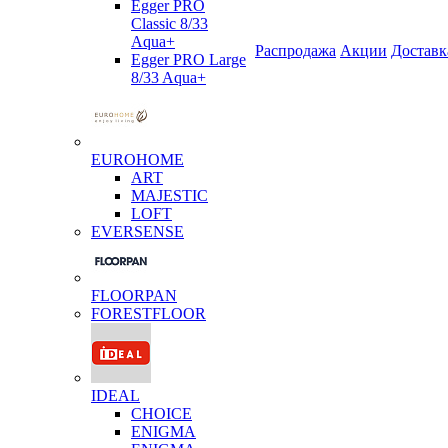
Egger PRO
Classic 8/33
Aqua+
Распродажа
Акции
Доставк
Egger PRO Large
8/33 Aqua+
EUROHOME
ART
MAJESTIC
LOFT
EVERSENSE
FLOORPAN
FORESTFLOOR
IDEAL
CHOICE
ENIGMA