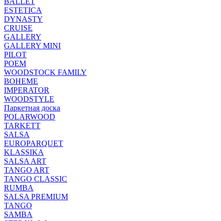
BALLET
ESTETICA
DYNASTY
CRUISE
GALLERY
GALLERY MINI
PILOT
POEM
WOODSTOCK FAMILY
BOHEME
IMPERATOR
WOODSTYLE
Паркетная доска
POLARWOOD
TARKETT
SALSA
EUROPARQUET
KLASSIKA
SALSA ART
TANGO ART
TANGO CLASSIC
RUMBA
SALSA PREMIUM
TANGO
SAMBA